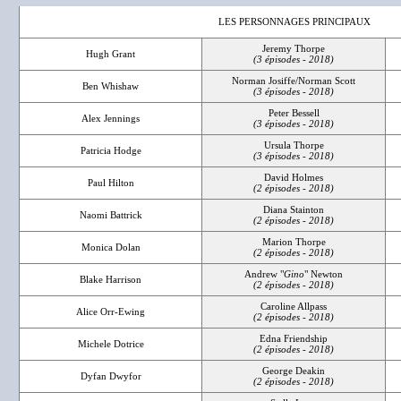
LES PERSONNAGES PRINCIPAUX
Jeremy Thorpe
Hugh Grant
(3 épisodes - 2018)
Norman Josiffe/Norman Scott
Ben Whishaw
(3 épisodes - 2018)
Peter Bessell
Alex Jennings
(3 épisodes - 2018)
Ursula Thorpe
Patricia Hodge
(3 épisodes - 2018)
David Holmes
Paul Hilton
(2 épisodes - 2018)
Diana Stainton
Naomi Battrick
(2 épisodes - 2018)
Marion Thorpe
Monica Dolan
(2 épisodes - 2018)
Andrew "
Gino
" Newton
Blake Harrison
(2 épisodes - 2018)
Caroline Allpass
Alice Orr-Ewing
(2 épisodes - 2018)
Edna Friendship
Michele Dotrice
(2 épisodes - 2018)
George Deakin
Dyfan Dwyfor
(2 épisodes - 2018)