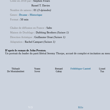
Créée en 2018 par
: Stephen Frears
Russel T. Davies
Nombre de saisons
: 01
(3 épisodes)
Genre
:
Drame
-
Historique
Format
: 50 min
Chaîne de diffusion en France
: Salto
Maison de Doublage
: Dubbing Brothers
(Saison 1)
Direction Artistique
: Guillaume Orsat
(Saison 1)
Adaptation
: Rachel Campart
(Saison 1)
D'après le roman de John Preston.
Un portrait du leader du parti libéral Jeremy Thorpe, accusé de complot et incitation au me
Thibault
Yoann
Bernard
Frédérique Cantrel
Lionel
De Montalembert
Sover
Gabay
Tua
V.O
Rôle