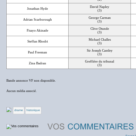
David Napley
Jonathan Hyde
(3)
George Carman
Adrian Scarborough
(3)
Clive Otunde
Fisayo Akinade
(3)
Michael Challes
Steffan Rhodri
(3)
Sir Joseph Cantley
Paul Freeman
(3)
Greffière du tribunal
Zina Badran
(3)
Bande annonce VF non disponible.
Aucun média associé.
drame
historique
Soyez l