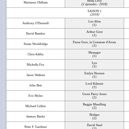
Stella Levy
Marianne Oldham
(2 épisodes - 2018)
SAISON 1
(2018)
Leo Abse
Anthony O'Donnell
(1)
Arthur Gore
David Bamber
(1)
Fiona Gore, la Comtesse d'Arran
Susan Wooldridge
(1)
Messager
Chris Ashby
(1)
Lyn
Michelle Fox
(1)
Emlyn Hooson
Jason Watkins
(1)
Lord Kilmuir
John Bett
(1)
Gwen Parry-Jones
Eve Myles
(2)
Reggie Maudling
Michael Culkin
(2)
Bridget
Jasmyn Banks
(2)
David Steel
Peter F. Gardiner
(2)