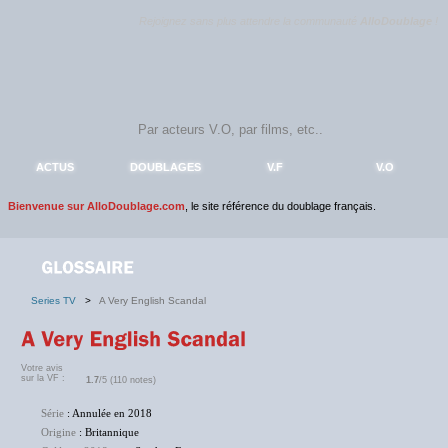
Rejoignez sans plus attendre la communauté
AlloDoublage
!
ACTUS
DOUBLAGES
V.F
V.O
Bienvenue sur AlloDoublage.com
, le site référence du doublage français.
Series TV
>
A Very English Scandal
Votre avis
sur la VF :
1.7
/5 (110 notes)
Série
: Annulée en 2018
Origine
: Britannique