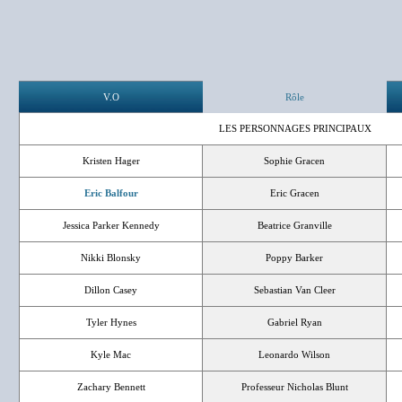
V.O
Rôle
LES PERSONNAGES PRINCIPAUX
Kristen Hager
Sophie Gracen
Eric Balfour
Eric Gracen
Jessica Parker Kennedy
Beatrice Granville
Nikki Blonsky
Poppy Barker
Dillon Casey
Sebastian Van Cleer
Tyler Hynes
Gabriel Ryan
Kyle Mac
Leonardo Wilson
Zachary Bennett
Professeur Nicholas Blunt