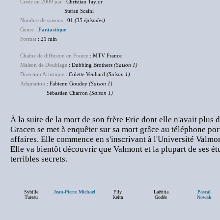
Créée en 2009 par
: Christian Taylor
Stefan Scaini
Nombre de saisons
: 01
(35 épisodes)
Genre
:
Fantastique
Format
: 21 min
Chaîne de diffusion en France
: MTV France
Maison de Doublage
: Dubbing Brothers
(Saison 1)
Direction Artistique
: Colette Venhard
(Saison 1)
Adaptation
: Fabienn Goudey
(Saison 1)
Sébastien Charron
(Saison 1)
À la suite de la mort de son frère Eric dont elle n'avait plus
Gracen se met à enquêter sur sa mort grâce au téléphone por
affaires. Elle commence en s'inscrivant à l'Université Valmon
Elle va bientôt découvrir que Valmont et la plupart de ses é
terribles secrets.
Sybille
Jean-Pierre Michael
Fily
Laëtitia
Pascal
Tureau
Keita
Godès
Nowak