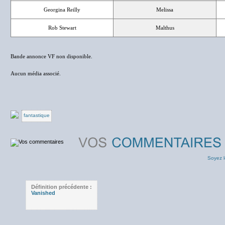
Georgina Reilly
Melissa
Rob Stewart
Malthus
Bande annonce VF non disponible.
Aucun média associé.
fantastique
Soyez l
Définition précédente :
Vanished