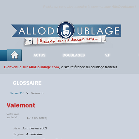
Rejoignez sans plus attendre la communauté
AlloDoublage
!
ACTUS
DOUBLAGES
V.F
Bienvenue sur AlloDoublage.com
, le site référence du doublage français.
Series TV
>
Valemont
Votre avis
sur la VF :
1.7
/5 (90 notes)
Série
: Annulée en 2009
Origine
: Américaine