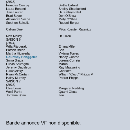
(2013)
Frances Conroy
Blythe Ballard
Laura Benanti
Shelby Shackelford
Julie Lauren
Dr. Kathryn Neil
Brad Beyer
Don O'Shea
Alexandra Socha
Molly O'Shea
Stephen Spinella
Russell Berger
Callum Blue
Milos Kuester Ratenicz
Matt Malloy
Dr. Oren
SAISON 6
(2014)
Willa Fitzgerald
Emma Miller
Patrick Breen
Bob
Martha Higareda
Viviana Torres
Courtney Henggeler
Nancy Conrad
Sonia Braga
Lorena Correia
Lucas Salvagno
Marco
Jeremy Davidson
Ray Mazzarino
Gillian Alexy
Charlotte
Ryan McCartan
William "
Cinco
" Phipps V
Haley Murphy
Parker Phipps
SAISON 7
(2015)
Clea Lewis
Margaret Redding
Wolé Parks
Quami Obua
Jordana Spiro
Jen
Bande annonce VF non disponible.