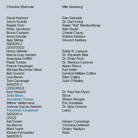
Christine Ebersole
Mlle Newberg
David Harbour
Dan Samuels
Jason Kravits
Dr. Dan Irving
Rupak Ginn
Rajan "
Raj
" Bandyodhyay
Peter Jacobson
Alan Ryder
Bruno Campos
Charlie Casey
Anna George
Rubina Katdare
Ajay Mehta
Devesh Katdare
SAISON 2
(2010/2011)
Henry Winkler
Eddie R. Lawson
Marcia Gay Harden
Dr. Elizabeth Blair
Anastasia Griffith
Dr. Emily Peck
Paola Turbey
Dr. Marissa Caseras
Patrick Heusinger
Adam Pierce
Michael Buchman Silver
Ken Keller
Bob Gunton
Général William Collins
Lisa Banes
Ellen Collins
Tom Cavanagh
Jack O'Malley
SAISON 3
(2011/2012)
Kyle Howard
Dr. Paul Van Dyke
Julie Benz
Elyse
Jonathan Tucker
Shawn Morgan
Wilmer Valderrama
Eric Kasabian
JoAnna Garcia Swisher
Dr. Nina Greene
Timothée Chalamet
Luke)
SAISON 4
(2012)
Kat Foster
Harper Cummings
Ina Barron
Christina DuMond
Mark Ivanir
Dmitry Vasilyev
Khotan Fernandez
Rafa
SAISON 5