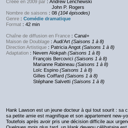
Créée en 2009 par
: Andrew Lenchewski
John P. Rogers
Nombre de saisons
: 08
(104 épisodes)
Genre
:
Comédie dramatique
Format
: 42 min
Chaîne de diffusion en France
: Canal+
Maison de Doublage
: Audi'Art
(Saisons 1 à 8)
Direction Artistique
: Patricia Angot
(Saisons 1 à 8)
Adaptation
: Nevem Alokpah
(Saisons 1 à 8)
François Bercovici
(Saisons 1 à 8)
Marianne Rabineau
(Saisons 1 à 8)
Loïc Espino
(Saisons 1 à 8)
Gilles Coiffard
(Saisons 1 à 8)
Stéphane Salvetti
(Saisons 1 à 8)
Hank Lawson est un jeune docteur à qui tout sourit : sa ca
sa petite amie est magnifique et son appartement new-y
Toutefois après avoir pris une décision difficile aux urgenc
Quelques mois plus tard, un Hank devenu célibataire est s