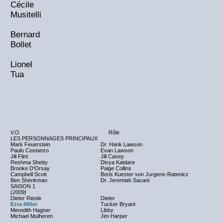
Cécile
Musitelli
Bernard
Bollet
Lionel
Tua
V.O
Rôle
LES PERSONNAGES PRINCIPAUX
Mark Feuerstein
Dr. Hank Lawson
Paulo Costanzo
Evan Lawson
Jill Flint
Jill Casey
Reshma Shetty
Divya Katdare
Brooke D'Orsay
Paige Collins
Campbell Scott
Boris Kuester von Jurgens-Ratenicz
Ben Shenkman
Dr. Jeremiah Sacani
SAISON 1
(2009)
Dieter Riesle
Dieter
Ezra Miller
Tucker Bryant
Meredith Hagner
Libby
Michael Mulheren
Jim Harper