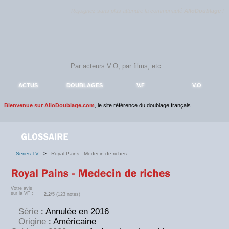
Rejoignez sans plus attendre la communauté
AlloDoublage
!
ACTUS
DOUBLAGES
V.F
V.O
Bienvenue sur AlloDoublage.com
, le site référence du doublage français.
Series TV
>
Royal Pains - Medecin de riches
Votre avis
sur la VF :
2.2
/5 (123 notes)
Série
: Annulée en 2016
Origine
: Américaine