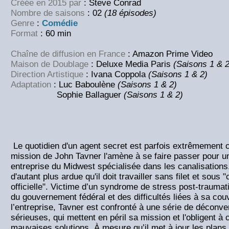
Créée en 2015 par
: Steve Conrad
Nombre de saisons
: 02
(18 épisodes)
Genre
:
Comédie
Format
: 60 min
Chaîne de diffusion en France
: Amazon Prime Video
Maison de Doublage
: Deluxe Media Paris
(Saisons 1 & 2
Direction Artistique
: Ivana Coppola
(Saisons 1 & 2)
Adaptation
: Luc Baboulène
(Saisons 1 & 2)
Sophie Ballaguer
(Saisons 1 & 2)
Le quotidien d'un agent secret est parfois extrêmement 
mission de John Tavner l'amène à se faire passer pour 
entreprise du Midwest spécialisée dans les canalisations
d'autant plus ardue qu'il doit travailler sans filet et sous
officielle". Victime d’un syndrome de stress post-trauma
du gouvernement fédéral et des difficultés liées à sa cou
l’entreprise, Tavner est confronté à une série de déconv
sérieuses, qui mettent en péril sa mission et l'obligent à 
mauvaises solutions. À mesure qu’il met à jour les plans