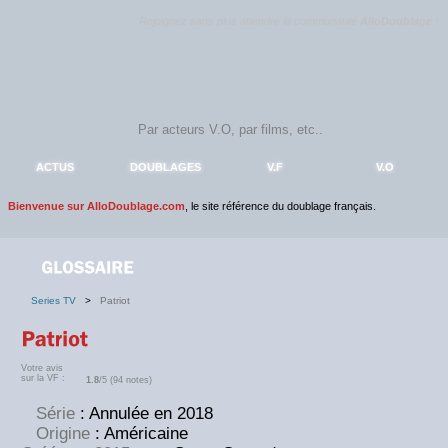
Rejoignez sans plus attendre la communauté
AlloDoublage
!
ACTUS
DOUBLAGES
V.F
V.O
Bienvenue sur AlloDoublage.com
, le site référence du doublage français.
Series TV
>
Patriot
Votre avis
sur la VF :
1.8
/5 (94 notes)
Série
: Annulée en 2018
Origine
: Américaine