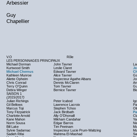
Arbessier
Guy
Chapellier
V.O
Rôle
LES PERSONNAGES PRINCIPAUX
Michael Dorman
John Tavner
La
Kurtwood Smith
Leslie Claret
Je
Michael Chernus
Edward Tavner
Ch
Kathleen Munroe
Alice Tavner
Ga
Aliette Opheim
Inspecteur Agathe Albans
Jo
Chris Conrad
Dennis McClaren
Ar
Terry O'Quinn
Tom Tavner
Gu
Debra Winger
Bernice Tavner
Bl
SAISON 1
(2015/2017)
Julian Richings
Peter Icabod
Ig
Gil Bellows
Lawrence Lacroix
Pa
Marcus Toji
Stephen Tchoo
Ol
Tony Fitzpatrick
Jack Birdbath
Pa
Charlotte Arnold
Ally O'Dhonaill
Cl
Kane Mahon
Mikham Candahar
Ya
Norm Sousa
Edgar Barros
Ni
Bill Lake
Tim Peetnam
Ma
Sylvie Sadarnac
Inspecteur Lucie Prum-Waltzing
Ma
Sadieh Rifai
Mahtma El-Mashad
Sa