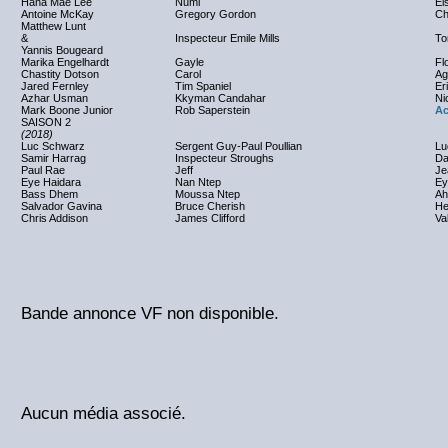
Hana Mae Lee
Numi
El
Antoine McKay
Gregory Gordon
Ch
Matthew Lunt
&
Inspecteur Emile Mills
To
Yannis Bougeard
Marika Engelhardt
Gayle
Fl
Chastity Dotson
Carol
Ag
Jared Fernley
Tim Spaniel
Er
Azhar Usman
Kkyman Candahar
Ni
Mark Boone Junior
Rob Saperstein
Ac
SAISON 2
(2018)
Luc Schwarz
Sergent Guy-Paul Poullian
Lu
Samir Harrag
Inspecteur Stroughs
Da
Paul Rae
Jeff
Je
Eye Haidara
Nan Ntep
Ey
Bass Dhem
Moussa Ntep
Ah
Salvador Gavina
Bruce Cherish
He
Chris Addison
James Clifford
Va
Bande annonce VF non disponible.
Aucun média associé.