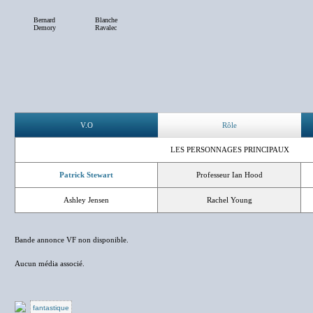
Bernard
Blanche
Demory
Ravalec
V.O
Rôle
LES PERSONNAGES PRINCIPAUX
Patrick Stewart
Professeur Ian Hood
Ashley Jensen
Rachel Young
Bande annonce VF non disponible.
Aucun média associé.
fantastique