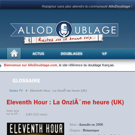
Rejoignez sans plus attendre la communauté
AlloDoublage
!
ACTUS
DOUBLAGES
V.F
Bienvenue sur AlloDoublage.com
, le site référence du doublage français.
Series TV
>
Eleventh Hour : La OnziÃ¨me heure (UK)
Votre avis
sur la VF :
1.5
/5 (125 notes)
Série
: Annulée en 2006
Origine
: Britannique