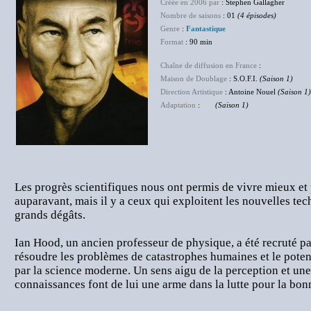
Créée en 2006 par
: Stephen Gallagher
Nombre de saisons
: 01
(4 épisodes)
Genre
:
Fantastique
Format
: 90 min
Chaîne de diffusion en France
:
NC
Maison de Doublage
: S.O.F.I.
(Saison 1)
Direction Artistique
: Antoine Nouel
(Saison 1)
Adaptation
:
NC
(Saison 1)
Les progrès scientifiques nous ont permis de vivre mieux et
auparavant, mais il y a ceux qui exploitent les nouvelles te
grands dégâts.
Ian Hood, un ancien professeur de physique, a été recruté 
résoudre les problèmes de catastrophes humaines et le poten
par la science moderne. Un sens aigu de la perception et une
connaissances font de lui une arme dans la lutte pour la bon