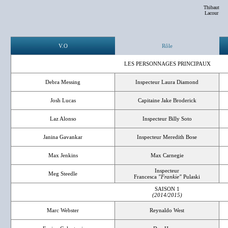
Thibaut
Lacour
V.O
Rôle
LES PERSONNAGES PRINCIPAUX
Debra Messing
Inspecteur Laura Diamond
Josh Lucas
Capitaine Jake Broderick
Laz Alonso
Inspecteur Billy Soto
Janina Gavankar
Inspecteur Meredith Bose
Max Jenkins
Max Carnegie
Inspecteur
Meg Steedle
Francesca
"Frankie"
Pulaski
SAISON 1
(2014/2015)
Marc Webster
Reynaldo West