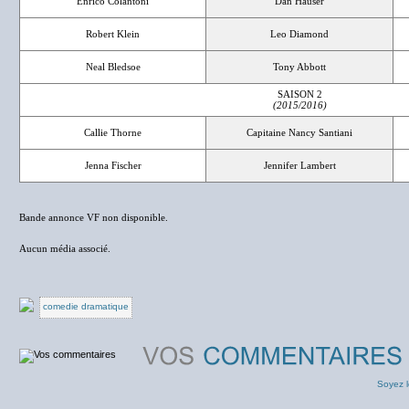
Enrico Colantoni
Dan Hauser
Robert Klein
Leo Diamond
Neal Bledsoe
Tony Abbott
SAISON 2
(2015/2016)
Callie Thorne
Capitaine Nancy Santiani
Jenna Fischer
Jennifer Lambert
Bande annonce VF non disponible.
Aucun média associé.
comedie dramatique
Soyez l