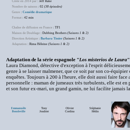
Créée en 2014 par
: Jeff Rake
Nombre de saisons
: 02
(38 épisodes)
Genre
:
Comédie dramatique
Format
: 42 min
Chaîne de diffusion en France
: TF1
Maison de Doublage
: Dubbing Brothers
(Saisons 1 & 2)
Direction Artistique
:
Barbara Tissier
(Saisons 1 & 2)
Adaptation
: Rima Héleine
(Saisons 1 & 2)
Adaptation de la série espagnole "
Los misterios de Laura
"
Laura Diamond, détective d'exception à l'esprit délicieuseme
genre à se laisser malmener, que ce soit par son co-équipier 
enquêtes. Toujours à 200 à l'heure, elle doit aussi faire face
personnelle : maman de jumeaux très turbulents, elle est en 
et son futur ex-mari, un grand gamin, ne lui facilite jamais la
Emmanuèle
Tony
Olivier
Stéphanie
Bondeville
Joudrier
Cordina
Hédin