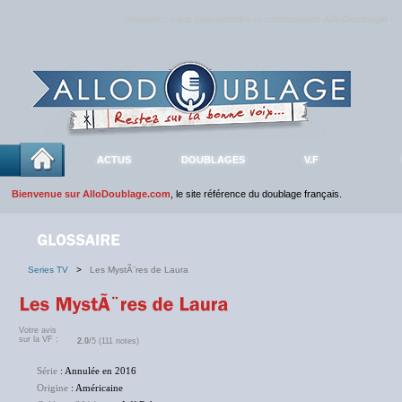
Rejoignez sans plus attendre la communauté
AlloDoublage
!
ACTUS
DOUBLAGES
V.F
Bienvenue sur AlloDoublage.com
, le site référence du doublage français.
Series TV
>
Les MystÃ¨res de Laura
Votre avis
sur la VF :
2.0
/5 (111 notes)
Série
: Annulée en 2016
Origine
: Américaine