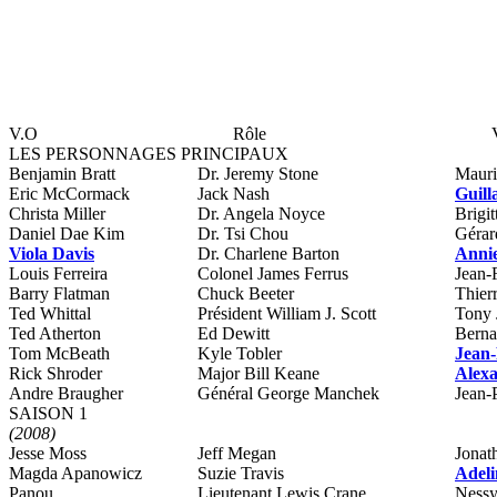
V.O
Rôle
LES PERSONNAGES PRINCIPAUX
Benjamin Bratt
Dr. Jeremy Stone
Mauri
Eric McCormack
Jack Nash
Guil
Christa Miller
Dr. Angela Noyce
Brigi
Daniel Dae Kim
Dr. Tsi Chou
Gérar
Viola Davis
Dr. Charlene Barton
Anni
Louis Ferreira
Colonel James Ferrus
Jean-
Barry Flatman
Chuck Beeter
Thier
Ted Whittal
Président William J. Scott
Tony 
Ted Atherton
Ed Dewitt
Berna
Tom McBeath
Kyle Tobler
Jean-
Rick Shroder
Major Bill Keane
Alexa
Andre Braugher
Général George Manchek
Jean-P
SAISON 1
(2008)
Jesse Moss
Jeff Megan
Jona
Magda Apanowicz
Suzie Travis
Adeli
Panou
Lieutenant Lewis Crane
Nessy