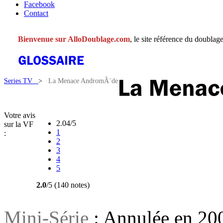
Facebook
Contact
Bienvenue sur AlloDoublage.com
, le site référence du doublage
Series TV
>
La Menace AndromÃ¨de
Votre avis
2.04/5
sur la VF
1
:
2
3
4
5
2.0
/5 (140 notes)
Mini-Série
: Annulée en 20