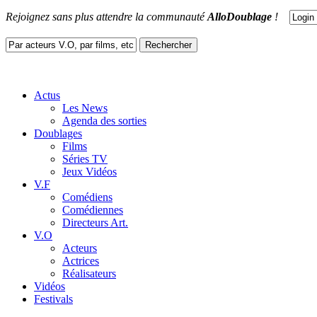
Rejoignez sans plus attendre la communauté
AlloDoublage
!
Actus
Les News
Agenda des sorties
Doublages
Films
Séries TV
Jeux Vidéos
V.F
Comédiens
Comédiennes
Directeurs Art.
V.O
Acteurs
Actrices
Réalisateurs
Vidéos
Festivals