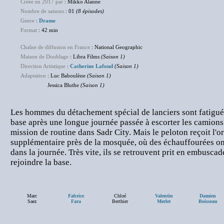
Créée en 2017 par
: Mikko Alanne
Nombre de saisons
: 01
(8 épisodes)
Genre
:
Drame
Format
: 42 min
Chaîne de diffusion en France
: National Geographic
Maison de Doublage
: Libra Films
(Saison 1)
Direction Artistique
:
Catherine Lafond
(Saison 1)
Adaptation
: Luc Baboulène
(Saison 1)
Jessica Bluthe
(Saison 1)
Les hommes du détachement spécial de lanciers sont fatigués 
base après une longue journée passée à escorter les camions 
mission de routine dans Sadr City. Mais le peloton reçoit l'o
supplémentaire près de la mosquée, où des échauffourées ont
dans la journée. Très vite, ils se retrouvent prit en embuscad
rejoindre la base.
Marc
Fabrice
Chloé
Valentin
Damien
Saez
Fara
Berthier
Merlet
Boisseau