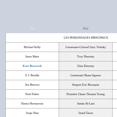
V.O
Rôle
LES PERSONNAGES PRINCIPAUX
Michael Kelly
Lieutenant-Colonel Gary Volesky
Jason Ritter
Troy Denomy
Kate Bosworth
Gina Denomy
E.J. Bonilla
Lieutenant Shane Aguero
Jon Beavers
Sergent Eric Bourquin
Noel Fisher
Première Classe Thomas Young
Darius Homayoun
Jassim Al-Lani
Jorge Diaz
Israel Garza