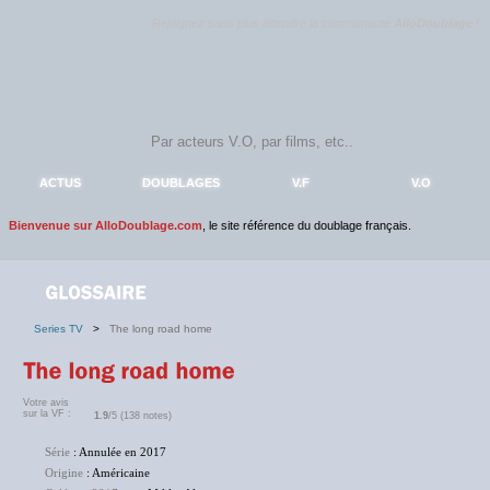
Rejoignez sans plus attendre la communauté
AlloDoublage
!
ACTUS
DOUBLAGES
V.F
V.O
Bienvenue sur AlloDoublage.com
, le site référence du doublage français.
Series TV
>
The long road home
Votre avis
sur la VF :
1.9
/5 (138 notes)
Série
: Annulée en 2017
Origine
: Américaine