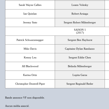
Sarah Wayne Callies
Leann Volesky
Ian Quinlan
Robert Arsiaga
Jeremy Sisto
Sergent Robert Miltenberger
SAISON 1
(2017)
Patrick Schwarzenegger
Sergent Ben Hayhurst
Mike Davis
Capitaine Dylan Randazzo
Kenny Leu
Sergent Eddie Chen
Jill Blackwood
Belinda Miltenberger
Karina Ortiz
Lupita Garza
Christopher Dontrell Piper
Sergent Reginald Butler
Bande annonce VF non disponible.
Aucun média associé.