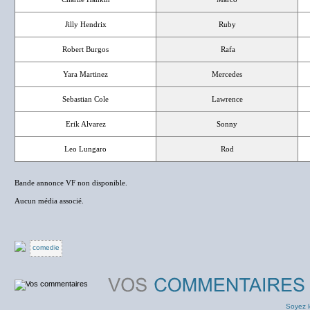
Jilly Hendrix
Ruby
Robert Burgos
Rafa
Yara Martinez
Mercedes
Sebastian Cole
Lawrence
Erik Alvarez
Sonny
Leo Lungaro
Rod
Bande annonce VF non disponible.
Aucun média associé.
comedie
Soyez l