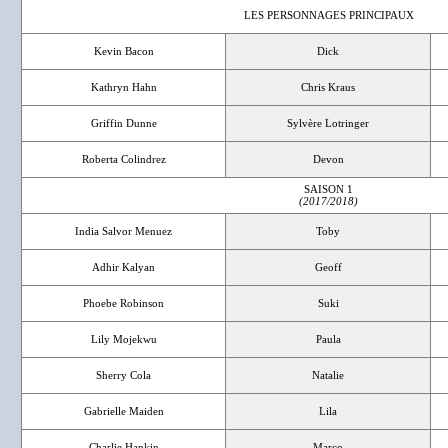
LES PERSONNAGES PRINCIPAUX
Kevin Bacon
Dick
Kathryn Hahn
Chris Kraus
Griffin Dunne
Sylvère Lotringer
Roberta Colindrez
Devon
SAISON 1
(2017/2018)
India Salvor Menuez
Toby
Adhir Kalyan
Geoff
Phoebe Robinson
Suki
Lily Mojekwu
Paula
Sherry Cola
Natalie
Gabrielle Maiden
Lila
Charlie Hankin
Marco