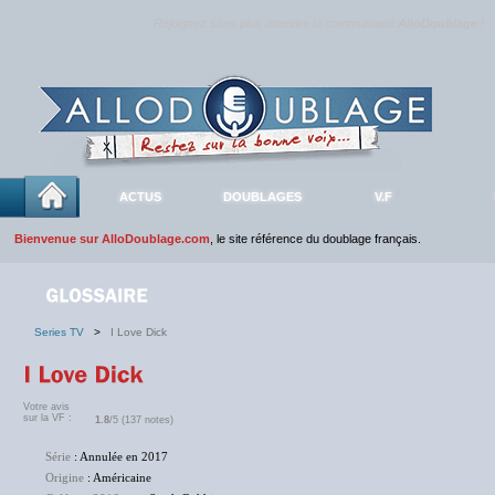
Rejoignez sans plus attendre la communauté
AlloDoublage
!
ACTUS
DOUBLAGES
V.F
Bienvenue sur AlloDoublage.com
, le site référence du doublage français.
Series TV
>
I Love Dick
Votre avis
sur la VF :
1.8
/5 (137 notes)
Série
: Annulée en 2017
Origine
: Américaine