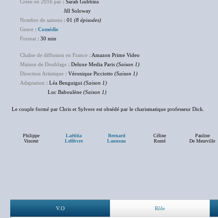
Créée en 2016 par
: Sarah Gubbins
Jill Soloway
Nombre de saisons
: 01
(8 épisodes)
Genre
:
Comédie
Format
: 30 min
Chaîne de diffusion en France
: Amazon Prime Video
Maison de Doublage
: Deluxe Media Paris
(Saison 1)
Direction Artistique
: Véronique Picciotto
(Saison 1)
Adaptation
: Léa Benguigui
(Saison 1)
Luc Baboulène
(Saison 1)
Le couple formé par Chris et Sylvere est obsédé par le charismatique professeur Dick.
Philippe
Laëtitia
Bernard
Céline
Pauline
Vincent
Lefèbvre
Lanneau
Ronté
De Meurville
V.O
Rôle