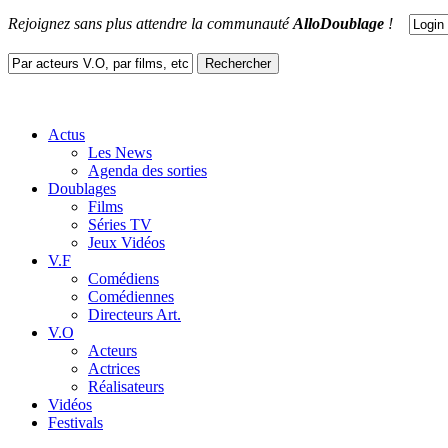
Rejoignez sans plus attendre la communauté
AlloDoublage
!
Actus
Les News
Agenda des sorties
Doublages
Films
Séries TV
Jeux Vidéos
V.F
Comédiens
Comédiennes
Directeurs Art.
V.O
Acteurs
Actrices
Réalisateurs
Vidéos
Festivals