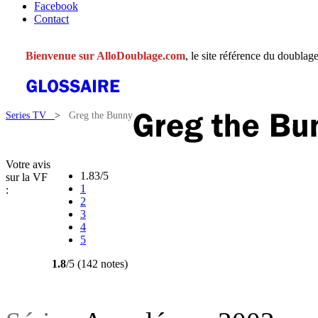
Facebook
Contact
Bienvenue sur AlloDoublage.com
, le site référence du doublage
Series TV
>
Greg the Bunny
Votre avis
1.83/5
sur la VF
1
:
2
3
4
5
1.8
/5 (142 notes)