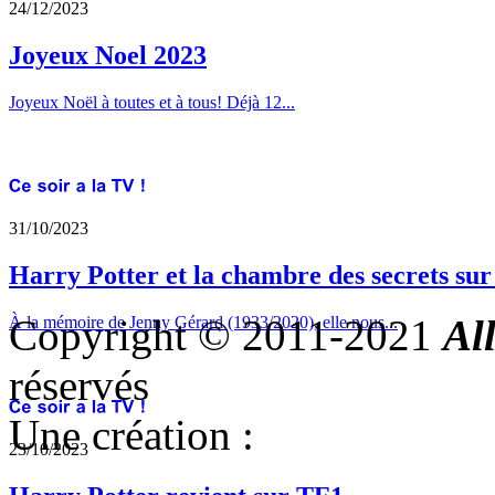
24/12/2023
Joyeux Noel 2023
Joyeux Noël à toutes et à tous! Déjà 12...
31/10/2023
Harry Potter et la chambre des secrets su
Copyright © 2011-2021
Al
À la mémoire de Jenny Gérard (1933/2020), elle nous...
réservés
Une création :
23/10/2023