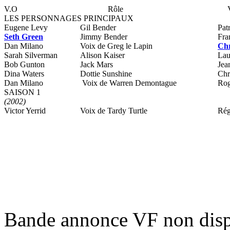
V.O
Rôle
LES PERSONNAGES PRINCIPAUX
Eugene Levy
Gil Bender
Pat
Seth Green
Jimmy Bender
Fra
Dan Milano
Voix de Greg le Lapin
Chr
Sarah Silverman
Alison Kaiser
Lau
Bob Gunton
Jack Mars
Jea
Dina Waters
Dottie Sunshine
Chr
Dan Milano
Voix de Warren Demontague
Rog
SAISON 1
(2002)
Victor Yerrid
Voix de Tardy Turtle
Rég
Bande annonce VF non disp