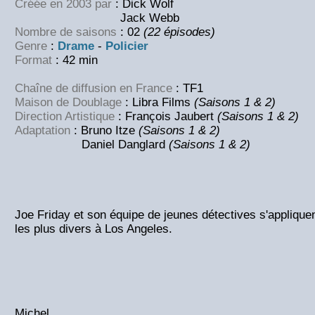
Créée en 2003 par
: Dick Wolf
Jack Webb
Nombre de saisons
: 02
(22 épisodes)
Genre
:
Drame
-
Policier
Format
: 42 min
Chaîne de diffusion en France
: TF1
Maison de Doublage
: Libra Films
(Saisons 1 & 2)
Direction Artistique
: François Jaubert
(Saisons 1 & 2)
Adaptation
: Bruno Itze
(Saisons 1 & 2)
Daniel Danglard
(Saisons 1 & 2)
Joe Friday et son équipe de jeunes détectives s'applique
les plus divers à Los Angeles.
Michel