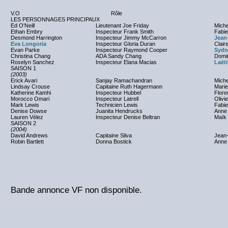
V.O
Rôle
LES PERSONNAGES PRINCIPAUX
Ed O'Neill
Lieutenant Joe Friday
Mich
Ethan Embry
Inspecteur Frank Smith
Fabie
Desmond Harrington
Inspecteur Jimmy McCarron
Jean
Eva Longoria
Inspecteur Gloria Duran
Clair
Evan Parke
Inspecteur Raymond Cooper
Sydn
Christina Chang
ADA Sandy Chang
Domin
Roselyn Sanchez
Inspecteur Elana Macias
Laëti
SAISON 1
(2003)
Erick Avari
Sanjay Ramachandran
Miche
Lindsay Crouse
Capitaine Ruth Hagermann
Marie
Katherine Kamhi
Inspecteur Hubbel
Flore
Morocco Omari
Inspecteur Latrell
Olivi
Mark Lewis
Technicien Lewis
Fabie
Denise Dowse
Juanita Hendrucks
Anne
Lauren Vélez
Inspecteur Denise Beltran
Maïk
SAISON 2
(2004)
David Andrews
Capitaine Silva
Jean-
Robin Bartlett
Donna Bostick
Anne
Bande annonce VF non disponible.