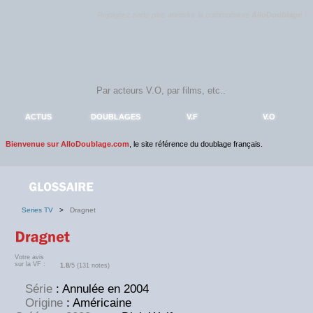
Rejoignez sans plus attendre la communauté
AlloDoublage
!
ACTUS
DOUBLAGES
V.F
V.O
Bienvenue sur AlloDoublage.com
, le site référence du doublage français.
Series TV
>
Dragnet
Votre avis
sur la VF :
1.8
/5 (131 notes)
Série
: Annulée en 2004
Origine
: Américaine