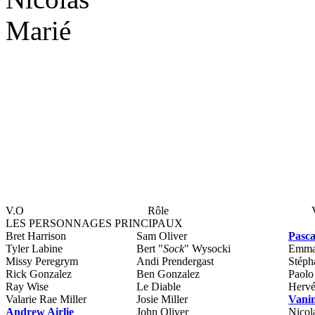
Marié
V.O
Rôle
LES PERSONNAGES PRINCIPAUX
Bret Harrison
Sam Oliver
Pasc
Tyler Labine
Bert "
Sock
" Wysocki
Emma
Missy Peregrym
Andi Prendergast
Stéph
Rick Gonzalez
Ben Gonzalez
Paol
Ray Wise
Le Diable
Hervé
Valarie Rae Miller
Josie Miller
Vanin
Andrew Airlie
John Oliver
Nicol