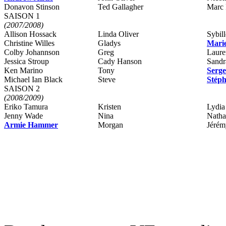
Donavon Stinson
Ted Gallagher
Marc 
SAISON 1
(2007/2008)
Allison Hossack
Linda Oliver
Sybil
Christine Willes
Gladys
Mari
Colby Johannson
Greg
Laure
Jessica Stroup
Cady Hanson
Sandr
Ken Marino
Tony
Serge
Michael Ian Black
Steve
Stép
SAISON 2
(2008/2009)
Eriko Tamura
Kristen
Lydia
Jenny Wade
Nina
Natha
Armie Hammer
Morgan
Jérém