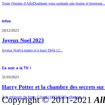
Toute l'équipe d'AlloDoublage vous souhaite une bonne et heureuse..
24/12/2023
Joyeux Noel 2023
Joyeux Noël à toutes et à tous! Déjà 12...
31/10/2023
Harry Potter et la chambre des secrets su
Copyright © 2011-2021
Al
À la mémoire de Jenny Gérard (1933/2020), elle nous...