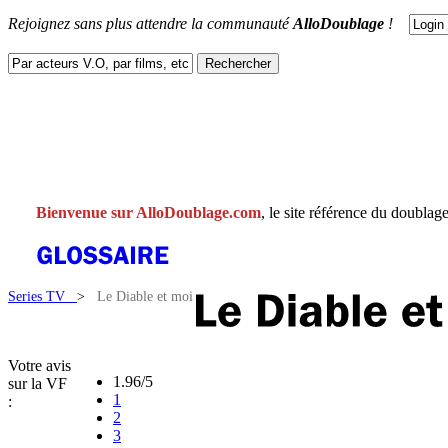
Rejoignez sans plus attendre la communauté
AlloDoublage
!
ACTUS
DOUBLAGES
V.F
V.O
FACEBOOK
CONTACT
Bienvenue sur AlloDoublage.com
, le site référence du doublage
Series TV
>
Le Diable et moi
Votre avis
1.96/5
sur la VF
1
:
2
3