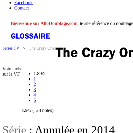
Facebook
Contact
Bienvenue sur AlloDoublage.com
, le site référence du doublage
Series TV
>
The Crazy Ones
Votre avis
1.89/5
sur la VF
1
:
2
3
4
5
1.9
/5 (123 notes)
Série
: Annulée en 2014