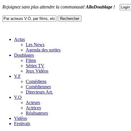
Rejoignez sans plus attendre la communauté
AlloDoublage
!
Actus
Les News
Agenda des sorties
Doublages
Films
Séries TV
Jeux Vidéos
V.F
Comédiens
Comédiennes
Directeurs Art.
V.O
Acteurs
Actrices
Réalisateurs
Vidéos
Festivals