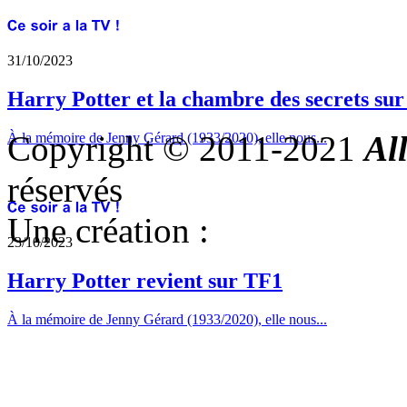
31/10/2023
Harry Potter et la chambre des secrets su
Copyright © 2011-2021
Al
À la mémoire de Jenny Gérard (1933/2020), elle nous...
réservés
Une création :
23/10/2023
Harry Potter revient sur TF1
À la mémoire de Jenny Gérard (1933/2020), elle nous...