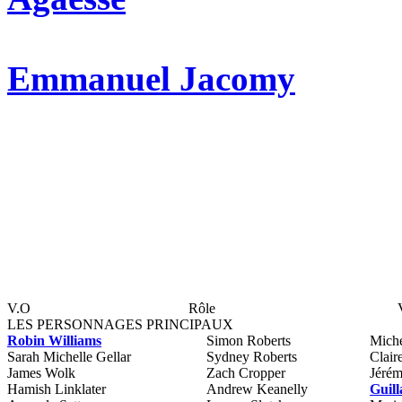
Emmanuel Jacomy
V.O
Rôle
LES PERSONNAGES PRINCIPAUX
Robin Williams
Simon Roberts
Miche
Sarah Michelle Gellar
Sydney Roberts
Clair
James Wolk
Zach Cropper
Jéré
Hamish Linklater
Andrew Keanelly
Guil