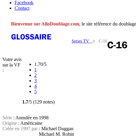
Facebook
Contact
Bienvenue sur AlloDoublage.com
, le site référence du doublage
Series TV
>
C-16
Votre avis
1.70/5
sur la VF
1
:
2
3
4
5
1.7
/5 (129 notes)
Série
: Annulée en 1998
Origine
: Américaine
Créée en 1997 par
: Michael Duggan
Michael M. Robin