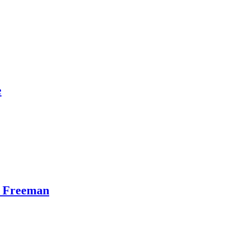
e
n Freeman