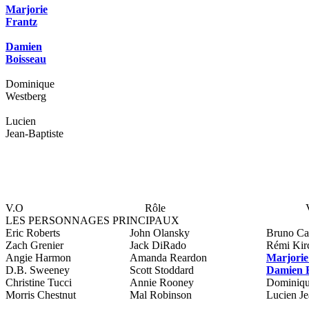
Marjorie
Frantz
Damien
Boisseau
Dominique
Westberg
Lucien
Jean-Baptiste
V.O
Rôle
LES PERSONNAGES PRINCIPAUX
Eric Roberts
John Olansky
Bruno Ca
Zach Grenier
Jack DiRado
Rémi Kir
Angie Harmon
Amanda Reardon
Marjorie
D.B. Sweeney
Scott Stoddard
Damien B
Christine Tucci
Annie Rooney
Dominiqu
Morris Chestnut
Mal Robinson
Lucien Je