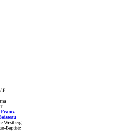
V.F
rna
ch
 Frantz
oisseau
e Westberg
an-Baptiste