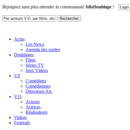
Rejoignez sans plus attendre la communauté
AlloDoublage
!
Actus
Les News
Agenda des sorties
Doublages
Films
Séries TV
Jeux Vidéos
V.F
Comédiens
Comédiennes
Directeurs Art.
V.O
Acteurs
Actrices
Réalisateurs
Vidéos
Festivals