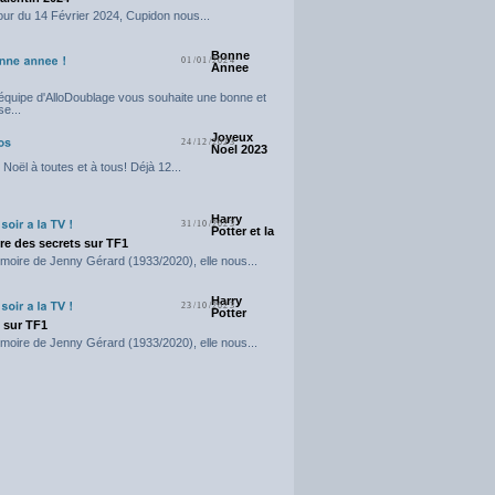
our du 14 Février 2024, Cupidon nous...
Bonne
01/01/2024
Annee
'équipe d'AlloDoublage vous souhaite une bonne et
e...
Joyeux
24/12/2023
Noel 2023
Noël à toutes et à tous! Déjà 12...
Harry
31/10/2023
Potter et la
e des secrets sur TF1
moire de Jenny Gérard (1933/2020), elle nous...
Harry
23/10/2023
Potter
t sur TF1
moire de Jenny Gérard (1933/2020), elle nous...