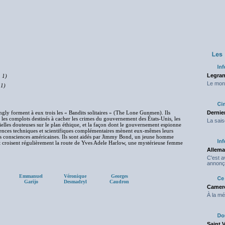
Legran
 1)
Le mond
 1)
gly forment à eux trois les « Bandits solitaires » (The Lone Gunmen). Ils
Dernier
 les complots destinés à cacher les crimes du gouvernement des États-Unis, les
La sais
rielles douteuses sur le plan éthique, et la façon dont le gouvernement espionne
pétences techniques et scientifiques complémentaires mènent eux-mêmes leurs
r les consciences américaines. Ils sont aidés par Jimmy Bond, un jeune homme
, et croisent régulièrement la route de Yves Adele Harlow, une mystérieuse femme
Allema
C'est 
annonç
Emmanuel
Véronique
Georges
Garijo
Desmadryl
Caudron
Camero
À la mé
Saint 