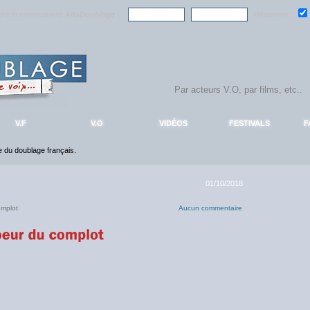
ndre la communauté
AlloDoublage
!
Mémoriser :
V.F
V.O
VIDÉOS
FESTIVALS
F
ce du doublage français.
01/10/2018
omplot
Aucun commentaire