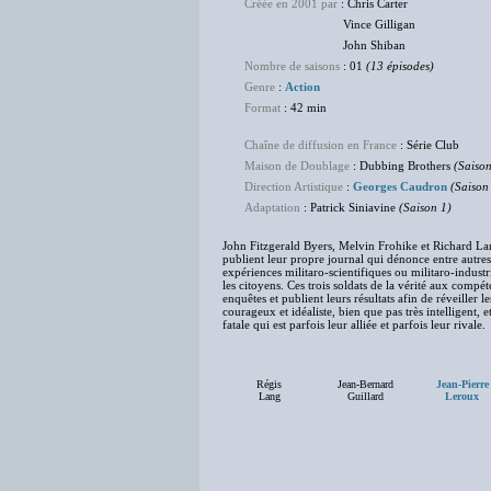
Créée en 2001 par
: Chris Carter
Vince Gilligan
John Shiban
Nombre de saisons
: 01
(13 épisodes)
Genre
:
Action
Format
: 42 min
Chaîne de diffusion en France
: Série Club
Maison de Doublage
: Dubbing Brothers
(Saison
Direction Artistique
:
Georges Caudron
(Saison
Adaptation
: Patrick Siniavine
(Saison 1)
John Fitzgerald Byers, Melvin Frohike et Richard Lan
publient leur propre journal qui dénonce entre autres
expériences militaro-scientifiques ou militaro-indust
les citoyens. Ces trois soldats de la vérité aux com
enquêtes et publient leurs résultats afin de réveille
courageux et idéaliste, bien que pas très intelligent
fatale qui est parfois leur alliée et parfois leur rivale.
Régis
Jean-Bernard
Jean-Pierre
Lang
Guillard
Leroux