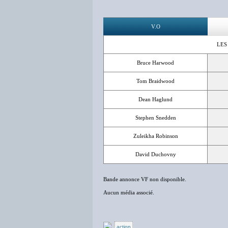
V.O
LES
Bruce Harwood
Tom Braidwood
Dean Haglund
Stephen Snedden
Zuleikha Robinson
David Duchovny
Bande annonce VF non disponible.
Aucun média associé.
action