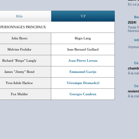
En ce j
Rôle
V.F
2024!
 PERSONNAGES PRINCIPAUX
Toute l
heureus
John Byers
Régis Lang
Joyeux 
Melvine Frohike
Jean-Bernard Guillard
Richard "
Ringo
" Langly
Jean-Pierre Leroux
chambr
James
"Jimmy"
Bond
Emmanuel Garijo
À la mé
Yves Adele Harlow
Véronique Desmadryl
revien
Fox Mulder
Georges Caudron
À la mé