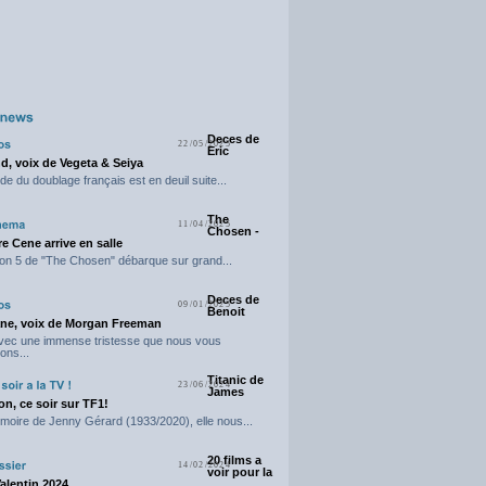
Deces de
22/05/2025
Eric
d, voix de Vegeta & Seiya
e du doublage français est en deuil suite...
The
11/04/2025
Chosen -
e Cene arrive en salle
on 5 de "The Chosen" débarque sur grand...
Deces de
09/01/2025
Benoit
ne, voix de Morgan Freeman
avec une immense tristesse que nous vous
ons...
Titanic de
23/06/2024
James
n, ce soir sur TF1!
moire de Jenny Gérard (1933/2020), elle nous...
20 films a
14/02/2024
voir pour la
Valentin 2024