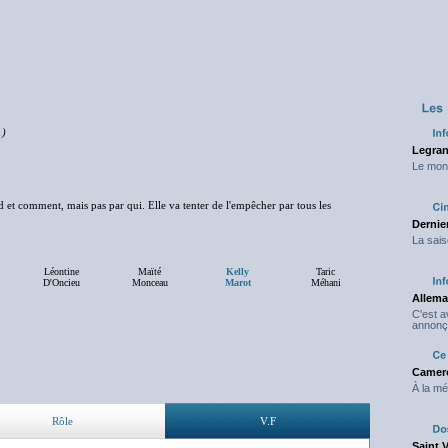
1)
Legran
Le mond
nd et comment, mais pas par qui. Elle va tenter de l'empêcher par tous les
Dernier
La sais
Léontine
Maïté
Kelly
Taric
D'Oncieu
Monceau
Marot
Méhani
Allema
C'est 
annonç
Camero
À la mé
Rôle
V.F
Saint 