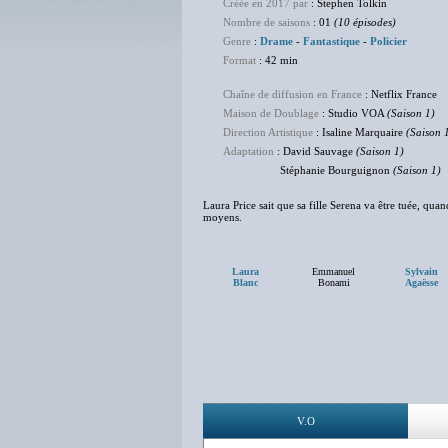
Créée en 2017 par
: Stephen Tolkin
Nombre de saisons
: 01
(10 épisodes)
Genre
:
Drame
-
Fantastique
-
Policier
Format
: 42 min
Chaîne de diffusion en France
: Netflix France
Maison de Doublage
: Studio VOA
(Saison 1)
Direction Artistique
: Isaline Marquaire
(Saison 
Adaptation
: David Sauvage
(Saison 1)
Stéphanie Bourguignon
(Saison 1)
Laura Price sait que sa fille Serena va être tuée, qua
moyens.
Laura
Emmanuel
Sylvain
Blanc
Bonami
Agaësse
V.O