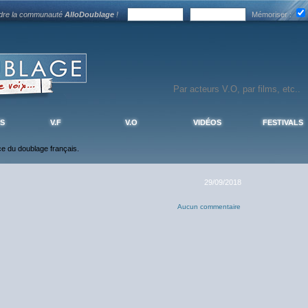
ndre la communauté
AlloDoublage
!
Mémoriser :
S
V.F
V.O
VIDÉOS
FESTIVALS
nce du doublage français.
29/09/2018
Aucun commentaire