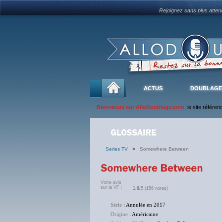
Rejoignez sans plus atte
ACTUS
DOUBLAGE
Bienvenue sur AlloDoublage.com
, le site référe
Series TV
>
Somewhere Between
Votre avis
sur la VF :
1.8
/5 (156 notes)
Série
: Annulée en 2017
Origine
: Américaine