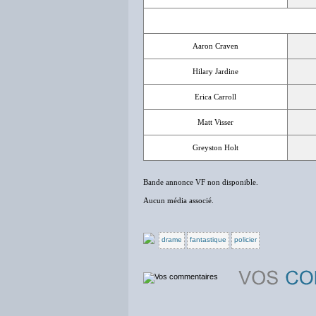
Aaron Craven
Hilary Jardine
Erica Carroll
Matt Visser
Greyston Holt
Bande annonce VF non disponible.
Aucun média associé.
drame
fantastique
policier