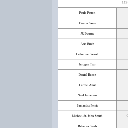
LES
Paula Patton
Devon Sawa
JR Bourne
Aria Birch
Catherine Barroll
Imogen Tear
Daniel Bacon
Carmel Amit
Noel Johansen
Samantha Ferris
Michael St. John Smith
Rebecca Staab