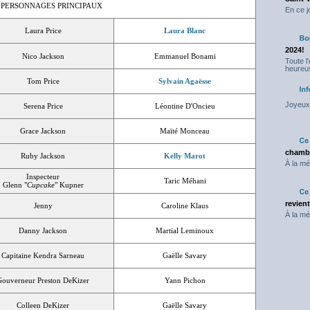
 PERSONNAGES PRINCIPAUX
En ce j
Laura Price
Laura Blanc
2024!
Nico Jackson
Emmanuel Bonami
Toute l
heureus
Tom Price
Sylvain Agaësse
Joyeux 
Serena Price
Léontine D'Oncieu
Grace Jackson
Maïté Monceau
chambr
Ruby Jackson
Kelly Marot
À la mé
Inspecteur
Taric Méhani
Glenn "
Cupcake
" Kupner
revien
Jenny
Caroline Klaus
À la mé
Danny Jackson
Martial Leminoux
Capitaine Kendra Sarneau
Gaëlle Savary
Gouverneur Preston DeKizer
Yann Pichon
Colleen DeKizer
Gaëlle Savary