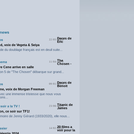
Deces de
22/05/2025
Eric
d, voix de Vegeta & Seiya
e du doublage français est en deuil suite...
The
11/04/2025
Chosen -
e Cene arrive en salle
on 5 de "The Chosen" débarque sur grand...
Deces de
09/01/2025
Benoit
ne, voix de Morgan Freeman
avec une immense tristesse que nous vous
ons...
Titanic de
23/06/2024
James
n, ce soir sur TF1!
moire de Jenny Gérard (1933/2020), elle nous...
20 films a
14/02/2024
voir pour la
Valentin 2024