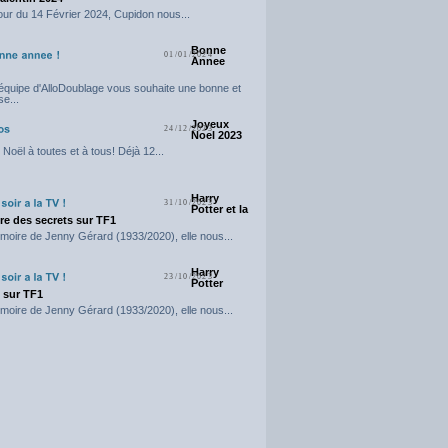
our du 14 Février 2024, Cupidon nous...
Bonne
01/01/2024
Annee
'équipe d'AlloDoublage vous souhaite une bonne et
e...
Joyeux
24/12/2023
Noel 2023
Noël à toutes et à tous! Déjà 12...
Harry
31/10/2023
Potter et la
e des secrets sur TF1
moire de Jenny Gérard (1933/2020), elle nous...
Harry
23/10/2023
Potter
t sur TF1
moire de Jenny Gérard (1933/2020), elle nous...