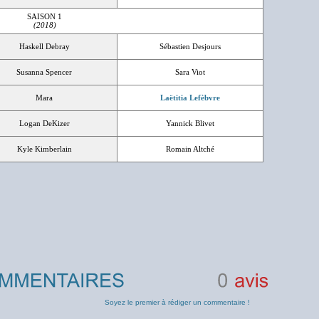
SAISON 1
(2018)
Haskell Debray
Sébastien Desjours
Susanna Spencer
Sara Viot
Mara
Laëtitia Lefèbvre
Logan DeKizer
Yannick Blivet
Kyle Kimberlain
Romain Altché
0
avis
Soyez le premier à rédiger un commentaire !