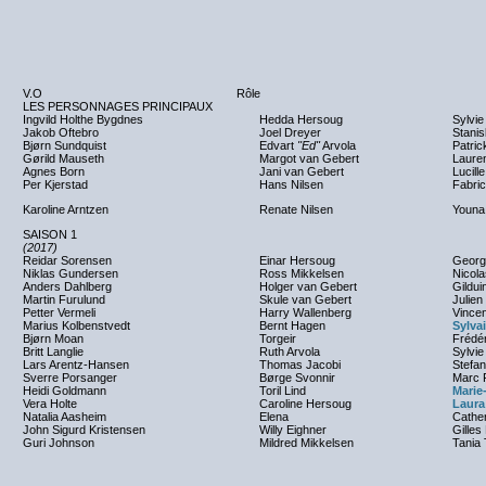
V.O
Rôle
LES PERSONNAGES PRINCIPAUX
Ingvild Holthe Bygdnes
Hedda Hersoug
Sylvie
Jakob Oftebro
Joel Dreyer
Stanis
Bjørn Sundquist
Edvart
"Ed"
Arvola
Patric
Gørild Mauseth
Margot van Gebert
Laure
Agnes Born
Jani van Gebert
Lucill
Per Kjerstad
Hans Nilsen
Fabric
Karoline Arntzen
Renate Nilsen
Youna 
SAISON 1
(2017)
Reidar Sorensen
Einar Hersoug
Georg
Niklas Gundersen
Ross Mikkelsen
Nicol
Anders Dahlberg
Holger van Gebert
Gildui
Martin Furulund
Skule van Gebert
Julien
Petter Vermeli
Harry Wallenberg
Vince
Marius Kolbenstvedt
Bernt Hagen
Sylva
Bjørn Moan
Torgeir
Frédé
Britt Langlie
Ruth Arvola
Sylvie
Lars Arentz-Hansen
Thomas Jacobi
Stefa
Sverre Porsanger
Børge Svonnir
Marc 
Heidi Goldmann
Toril Lind
Marie
Vera Holte
Caroline Hersoug
Laura
Natalia Aasheim
Elena
Cather
John Sigurd Kristensen
Willy Eighner
Gilles
Guri Johnson
Mildred Mikkelsen
Tania 