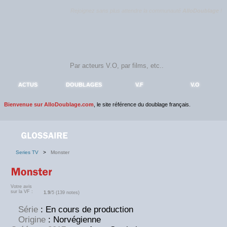
Rejoignez sans plus attendre la communauté
AlloDoublage
!
ACTUS
DOUBLAGES
V.F
V.O
Bienvenue sur AlloDoublage.com
, le site référence du doublage français.
Series TV
>
Monster
Votre avis
sur la VF :
1.9
/5 (139 notes)
Série
: En cours de production
Origine
: Norvégienne