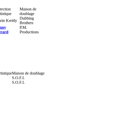
rection
Maison de
tistique
doublage
Dubbing
rin Krettly
Brothers
nny
P.M.
rard
Productions
tistique
Maison de doublage
S.O.F.I.
S.O.F.I.