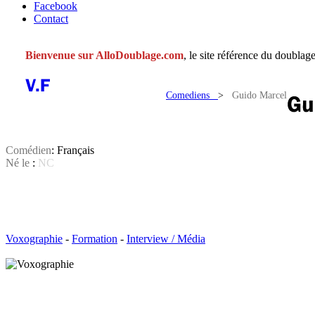
Facebook
Contact
Bienvenue sur AlloDoublage.com
, le site référence du doublage
Comediens
>
Guido Marcel
Comédien
: Français
Né le
:
NC
Voxographie
-
Formation
-
Interview / Média