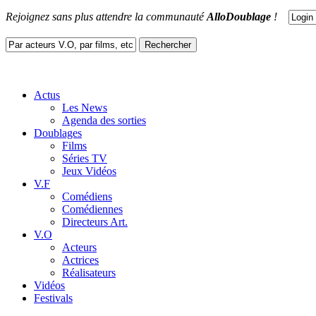
Rejoignez sans plus attendre la communauté
AlloDoublage
!
Actus
Les News
Agenda des sorties
Doublages
Films
Séries TV
Jeux Vidéos
V.F
Comédiens
Comédiennes
Directeurs Art.
V.O
Acteurs
Actrices
Réalisateurs
Vidéos
Festivals