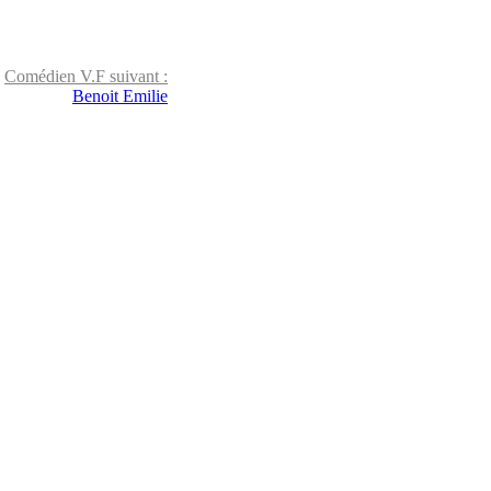
0
avis
Comédien V.F suivant :
Benoit Emilie