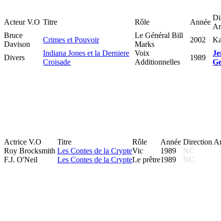
Di
Acteur V.O
Titre
Rôle
Année
Ar
Bruce
Le Général Bill
Crimes et Pouvoir
2002
Ka
Davison
Marks
Indiana Jones et la Derniere
Voix
Je
Divers
1989
Croisade
Additionnelles
Ge
Actrice V.O
Titre
Rôle
Année
Direction Ar
Roy Brocksmith
Les Contes de la Crypte
Vic
1989
NC
F.J. O'Neil
Les Contes de la Crypte
Le prêtre
1989
NC