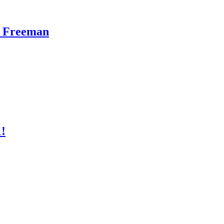
n Freeman
1!