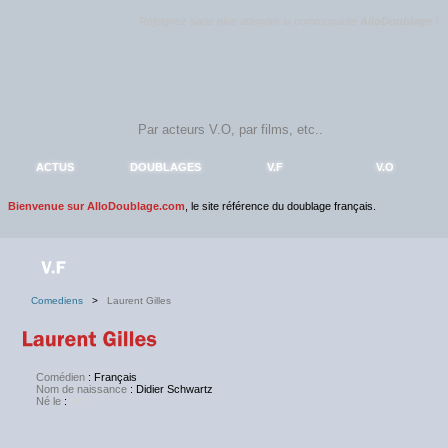
Rejoignez sans plus attendre la communauté
AlloDoublage
!
ACTUS
DOUBLAGES
V.F
V.O
Bienvenue sur AlloDoublage.com
, le site référence du doublage français.
Comediens
>
Laurent Gilles
Comédien
: Français
Nom de naissance
: Didier Schwartz
Né le
:
NC