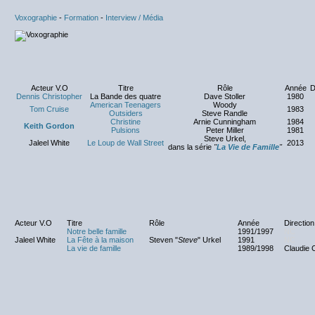
Voxographie
-
Formation
-
Interview / Média
Acteur V.O
Titre
Rôle
Année
D
Dennis Christopher
La Bande des quatre
Dave Stoller
1980
American Teenagers
Woody
Tom Cruise
1983
Outsiders
Steve Randle
Christine
Arnie Cunningham
1984
Keith Gordon
Pulsions
Peter Miller
1981
Steve Urkel,
Jaleel White
Le Loup de Wall Street
2013
dans la série
"
La Vie de Famille
"
Acteur V.O
Titre
Rôle
Année
Direction
Notre belle famille
1991/1997
NC
Jaleel White
La Fête à la maison
Steven "
Steve
" Urkel
1991
NC
La vie de famille
1989/1998
Claudie 