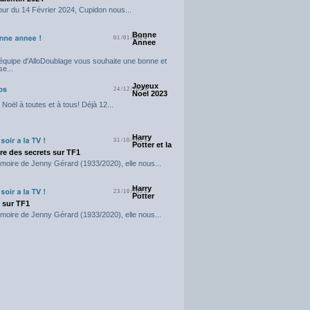
our du 14 Février 2024, Cupidon nous...
Bonne
01/01/2024
Annee
'équipe d'AlloDoublage vous souhaite une bonne et
e...
Joyeux
24/12/2023
Noel 2023
Noël à toutes et à tous! Déjà 12...
Harry
31/10/2023
Potter et la
e des secrets sur TF1
moire de Jenny Gérard (1933/2020), elle nous...
Harry
23/10/2023
Potter
t sur TF1
moire de Jenny Gérard (1933/2020), elle nous...