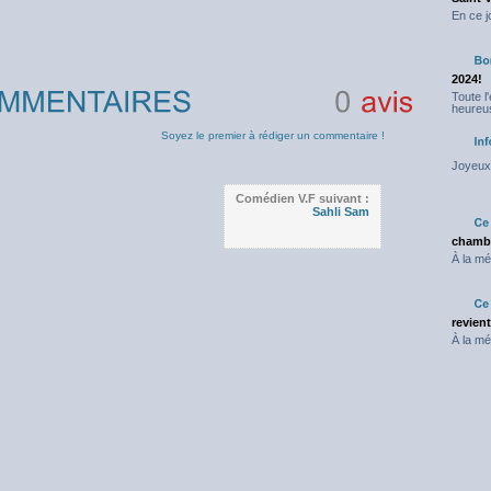
En ce j
2024!
Toute l
heureus
0
avis
Soyez le premier à rédiger un commentaire !
Joyeux 
Comédien V.F suivant :
Sahli Sam
chambr
À la mé
revien
À la mé