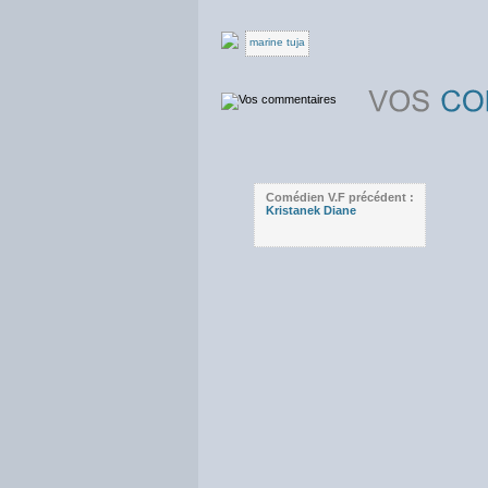
marine tuja
Comédien V.F précédent :
Kristanek Diane