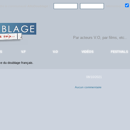
ndre la communauté
AlloDoublage
!
Mémoriser :
S
V.F
V.O
VIDÉOS
FESTIVALS
nce du doublage français.
08/10/2021
Aucun commentaire