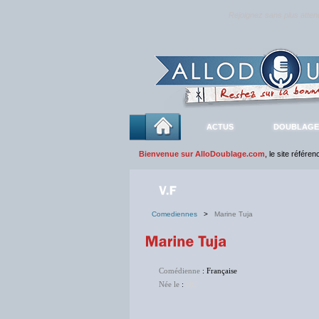
Rejoignez sans plus atte
ACTUS
DOUBLAGE
Bienvenue sur AlloDoublage.com
, le site référe
Comediennes
>
Marine Tuja
Comédienne
: Française
Née le
:
NC