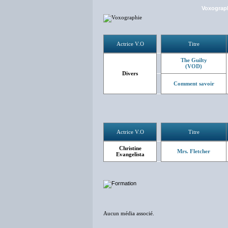
Voxograp
Actrice V.O
Titre
The Guilty
(VOD)
Divers
Comment savoir
Actrice V.O
Titre
Christine
Mrs. Fletcher
Evangelista
Aucun média associé.