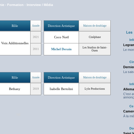
hie
-
Formation
-
Interview / Média
Rôle
Direction Artistique
Année
Maison de doublage
Coco Noël
2021
Cinéphase
Voix Additionnelles
Legran
Les Studios de Saint-
Michel Derain
2011
Le mond
Ouen
Dernier
La sais
Rôle
Direction Artistique
Année
Maison de doublage
Bethany
Isabelle Bertolini
2019
Lylo Productions
Allema
C'est 
annonç
Camero
NC
À la mé
Saint 