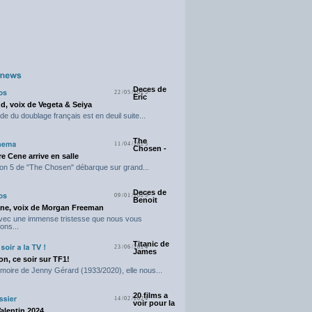
Deces de
22/05/2025
Eric
d, voix de Vegeta & Seiya
e du doublage français est en deuil suite...
The
11/04/2025
Chosen -
e Cene arrive en salle
on 5 de "The Chosen" débarque sur grand...
Deces de
09/01/2025
Benoit
ne, voix de Morgan Freeman
avec une immense tristesse que nous vous
ons...
Titanic de
23/06/2024
James
n, ce soir sur TF1!
moire de Jenny Gérard (1933/2020), elle nous...
20 films a
14/02/2024
voir pour la
Valentin 2024