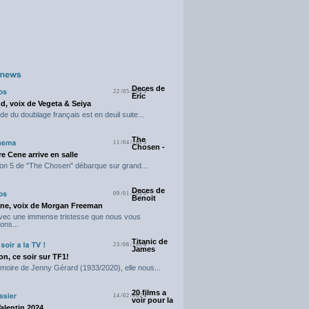
Deces de
22/05/2025
Eric
d, voix de Vegeta & Seiya
e du doublage français est en deuil suite...
The
11/04/2025
Chosen -
e Cene arrive en salle
on 5 de "The Chosen" débarque sur grand...
Deces de
09/01/2025
Benoit
ne, voix de Morgan Freeman
avec une immense tristesse que nous vous
ons...
Titanic de
23/06/2024
James
n, ce soir sur TF1!
moire de Jenny Gérard (1933/2020), elle nous...
20 films a
14/02/2024
voir pour la
Valentin 2024