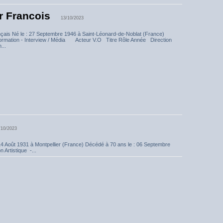
 Francois
13/10/2023
çais Né le : 27 Septembre 1946 à Saint-Léonard-de-Noblat (France)
ormation - Interview / Média Acteur V.O Titre Rôle Année Direction
...
/10/2023
 14 Août 1931 à Montpellier (France) Décédé à 70 ans le : 06 Septembre
Artistique -...