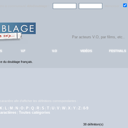
ndre la communauté
AlloDoublage
!
Mémoriser :
S
V.F
V.O
VIDÉOS
FESTIVALS
nce du doublage français.
aractère afin d'afficher les définitions correspondantes :
K
L
M
N
O
P
Q
R
S
T
U
V
W
X
Y
Z
0-9
|
|
|
|
|
|
|
|
|
|
|
|
|
|
|
|
aractères
Toutes catégories
|
38 définition(s)