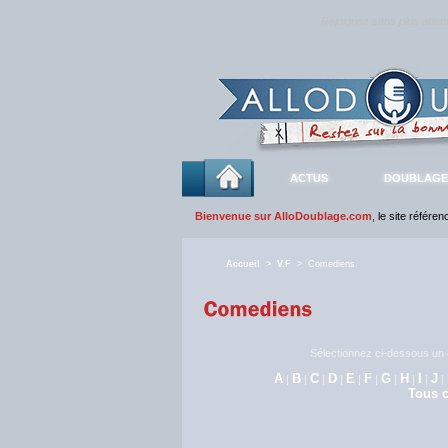
Rejoignez sans plus atte
ACTUS
DOUBLAGE
Bienvenue sur AlloDoublage.com
, le site référe
Accueil
>
V.F
> Comediens
Sélectionnez ci-dessous un c
A
B
C
D
E
F
G
H
I
J
|
|
|
|
|
|
|
|
|
|
Tous c