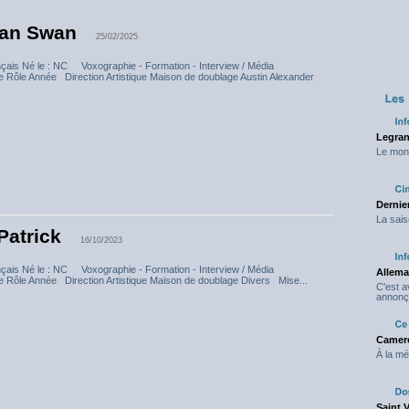
an Swan
25/02/2025
nçais Né le : NC Voxographie - Formation - Interview / Média
e Rôle Année Direction Artistique Maison de doublage Austin Alexander
Legran
Le mond
Dernier
La sais
Patrick
16/10/2023
nçais Né le : NC Voxographie - Formation - Interview / Média
Allema
e Rôle Année Direction Artistique Maison de doublage Divers Mise...
C'est 
annonç
Camero
À la mé
Saint 