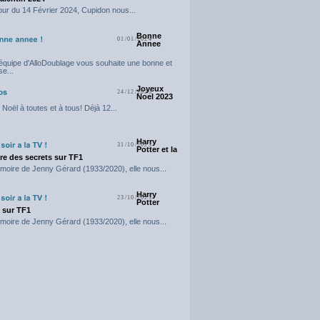
our du 14 Février 2024, Cupidon nous...
Bonne
01/01/2024
Annee
'équipe d'AlloDoublage vous souhaite une bonne et
e...
Joyeux
24/12/2023
Noel 2023
Noël à toutes et à tous! Déjà 12...
Harry
31/10/2023
Potter et la
e des secrets sur TF1
moire de Jenny Gérard (1933/2020), elle nous...
Harry
23/10/2023
Potter
t sur TF1
moire de Jenny Gérard (1933/2020), elle nous...