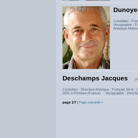
Dunoyer
Comédien : Fran
Voxographie - F
Artistique Maison
Deschamps Jacques
13
Comédien - Directeur Artistique : Français Né le :
2001 à Pontoise (France) Voxographie - Direction 
page 1/7
|
Page suivante »