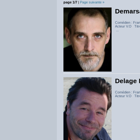
page 1/7
|
Page suivante »
Demars
Comédien : Fra
Acteur V.O Titr
...
Delage 
Comédien : Fra
Acteur V.O Titr