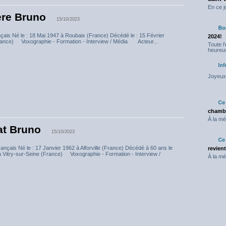
En ce j
re Bruno
15/10/2023
çais Né le : 18 Mai 1947 à Roubaix (France) Décédé le : 15 Février
2024!
rance) Voxographie - Formation - Interview / Média Acteur...
Toute l
heureus
Joyeux 
chambr
À la mé
at Bruno
15/10/2023
nçais Né le : 17 Janvier 1962 à Alforville (France) Décédé à 60 ans le
revien
à Vitry-sur-Seine (France) Voxographie - Formation - Interview /
À la mé