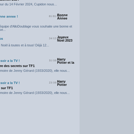
our du 14 Février 2024, Cupidon nous...
Bonne
01/01/2024
Annee
'équipe d'AlloDoublage vous souhaite une bonne et
e...
Joyeux
24/12/2023
Noel 2023
Noël à toutes et à tous! Déjà 12...
Harry
31/10/2023
Potter et la
e des secrets sur TF1
moire de Jenny Gérard (1933/2020), elle nous...
Harry
23/10/2023
Potter
t sur TF1
moire de Jenny Gérard (1933/2020), elle nous...