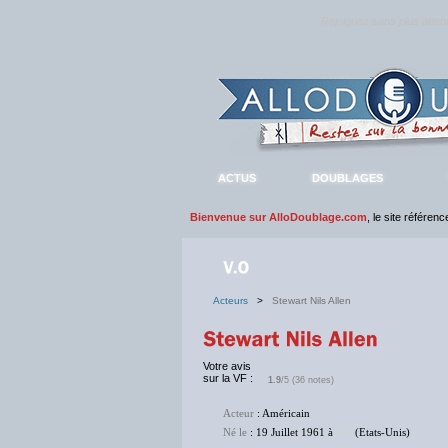
Rejoignez sans plus atte
ACTUS
DOUBLAGES
Bienvenue sur AlloDoublage.com
, le site référen
Acteurs
>
Stewart Nils Allen
Votre avis
sur la VF :
1.9
/5 (36 notes)
Acteur
: Américain
Né le
: 19 Juillet 1961 à
NC
(Etats-Unis)