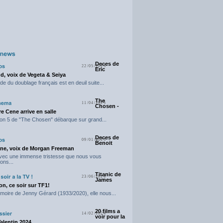
Deces de
22/05/2025
Eric
d, voix de Vegeta & Seiya
e du doublage français est en deuil suite...
The
11/04/2025
Chosen -
e Cene arrive en salle
on 5 de "The Chosen" débarque sur grand...
Deces de
09/01/2025
Benoit
ne, voix de Morgan Freeman
avec une immense tristesse que nous vous
ons...
Titanic de
23/06/2024
James
n, ce soir sur TF1!
moire de Jenny Gérard (1933/2020), elle nous...
20 films a
14/02/2024
voir pour la
Valentin 2024