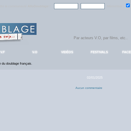
ndre la communauté
AlloDoublage
!
Mémoriser :
V.F
V.O
VIDÉOS
FESTIVALS
FAC
ce du doublage français.
02/01/2025
Aucun commentaire