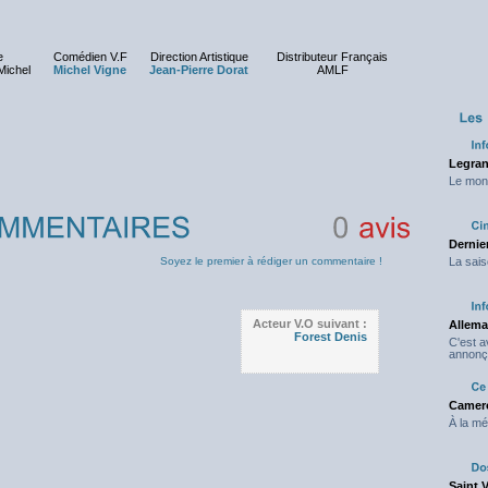
e
Comédien V.F
Direction Artistique
Distributeur Français
Michel
Michel Vigne
Jean-Pierre Dorat
AMLF
Legran
Le mond
Dernier
0
avis
Soyez le premier à rédiger un commentaire !
La sais
Acteur V.O suivant :
Allema
Forest Denis
C'est 
annonç
Camero
À la mé
Saint 