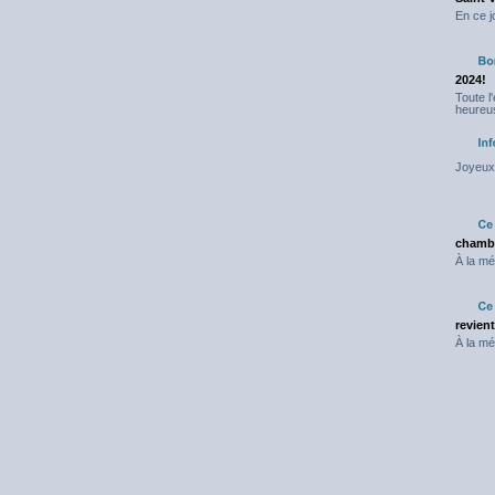
En ce j
2024!
Toute l
heureus
Joyeux 
chambr
À la mé
revien
À la mé