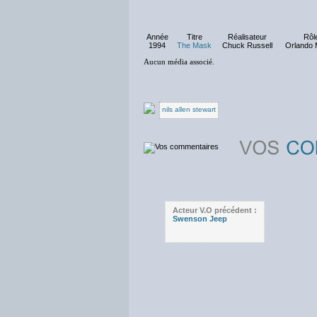
Année
Titre
Réalisateur
Rôl
1994
The Mask
Chuck Russell
Orlando 
Aucun média associé.
nils allen stewart
Acteur V.O précédent :
Swenson Jeep