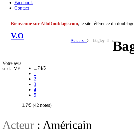
Facebook
Contact
Bienvenue sur AlloDoublage.com
, le site référence du doublage
V.O
Acteurs
>
Bagley Tim
Bag
Votre avis
1.74/5
sur la VF
1
:
2
3
4
5
1.7
/5 (42 notes)
Acteur
: Américain