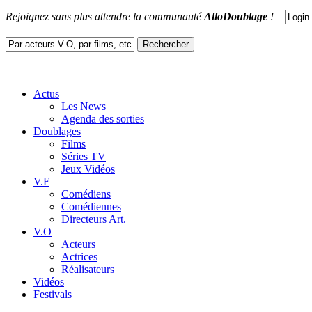
Rejoignez sans plus attendre la communauté
AlloDoublage
!
Actus
Les News
Agenda des sorties
Doublages
Films
Séries TV
Jeux Vidéos
V.F
Comédiens
Comédiennes
Directeurs Art.
V.O
Acteurs
Actrices
Réalisateurs
Vidéos
Festivals