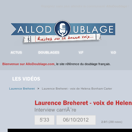
Rejoignez sans plus attendre la communauté
AlloDoublage
!
ACTUS
DOUBLAGES
V.F
V.O
Bienvenue sur AlloDoublage.com
, le site référence du doublage français.
Laurence Breheret
>
Laurence Breheret - voix de Helena Bonham Carter
2.0
/5 (288 notes)