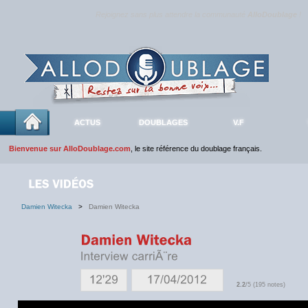
Rejoignez sans plus attendre la communauté
AlloDoublage
!
ACTUS
DOUBLAGES
V.F
Bienvenue sur AlloDoublage.com
, le site référence du doublage français.
Damien Witecka
>
Damien Witecka
2.2
/5 (195 notes)