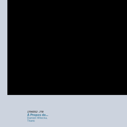
17/04/2012 - 2'58
À Propos de...
Damien Witecka,
Titanic