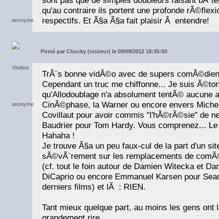
sont pas que de simples doubleurs faisant bÃªt
qu'au contraire ils portent une profonde rÃ©flex
respectifs. Et Ã§a Ã§a fait plaisir Ã entendre!
Posté par
Chucky (visiteur) le 09/09/2012 18:35:50
TrÃ¨s bonne vidÃ©o avec de supers comÃ©dien
Cependant un truc me chiffonne... Je suis Ã©to
qu'Allodoublage n'a absolument tentÃ© aucune a
CinÃ©phase, la Warner ou encore envers Miche
Covillaut pour avoir commis "l'hÃ©rÃ©sie" de ne
Baudrier pour Tom Hardy. Vous comprenez... Le p
Hahaha !
Je trouve Ã§a un peu faux-cul de la part d'un sit
sÃ©vÃ¨rement sur les remplacements de comÃ©
(cf. tout le foin autour de Damien Witecka et Da
DiCaprio ou encore Emmanuel Karsen pour Sea
derniers films) et lÃ : RIEN.
Tant mieux quelque part, au moins les gens ont l
grandement rire.