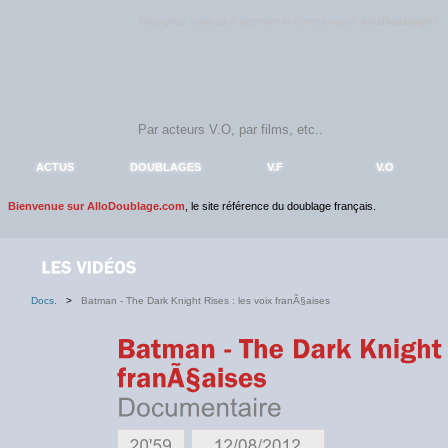
Rejoignez sans plus attendre la communauté
AlloDoublage
!
ACTUS
DOUBLAGES
V.F
V.O
Bienvenue sur AlloDoublage.com
, le site référence du doublage français.
Docs.
>
Batman - The Dark Knight Rises : les voix franÃ§aises