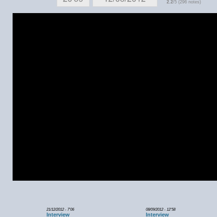
2.2
/5 (296 notes)
21/12/2012 - 7'06
08/09/2012 - 12'58
Interview
Interview