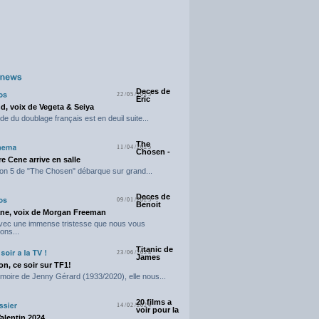
Deces de
22/05/2025
Eric
d, voix de Vegeta & Seiya
e du doublage français est en deuil suite...
The
11/04/2025
Chosen -
e Cene arrive en salle
on 5 de "The Chosen" débarque sur grand...
Deces de
09/01/2025
Benoit
ne, voix de Morgan Freeman
avec une immense tristesse que nous vous
ons...
Titanic de
23/06/2024
James
n, ce soir sur TF1!
moire de Jenny Gérard (1933/2020), elle nous...
20 films a
14/02/2024
voir pour la
Valentin 2024