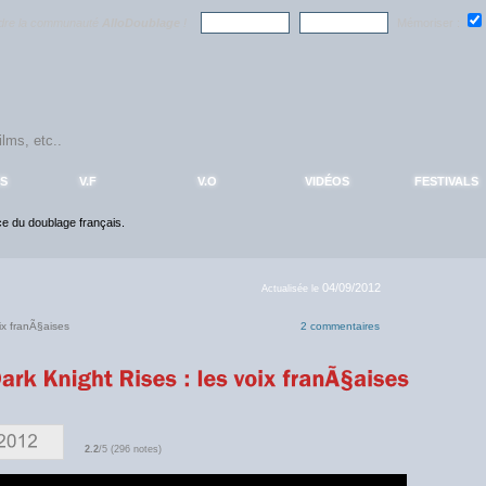
ndre la communauté
AlloDoublage
!
Mémoriser :
S
V.F
V.O
VIDÉOS
FESTIVALS
nce du doublage français.
04/09/2012
Actualisée le
ix franÃ§aises
2 commentaires
2.2
/5 (296 notes)