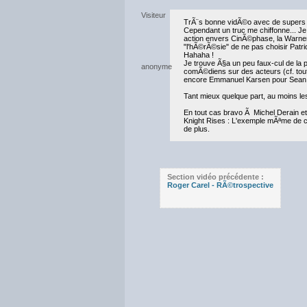
TrÃ¨s bonne vidÃ©o avec de supers
Cependant un truc me chiffonne... J
action envers CinÃ©phase, la Warner
"l'hÃ©rÃ©sie" de ne pas choisir Patr
Hahaha !
Je trouve Ã§a un peu faux-cul de la 
comÃ©diens sur des acteurs (cf. tout
encore Emmanuel Karsen pour Sean P
Tant mieux quelque part, au moins les
En tout cas bravo Ã Michel Derain et
Knight Rises : L'exemple mÃªme de c
de plus.
Section vidéo précédente :
Roger Carel - RÃ©trospective