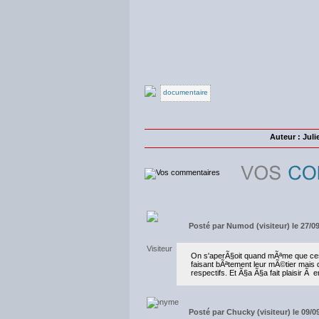
documentaire
Auteur : Jul
Posté par
Numod (visiteur) le 27/0
On s'aperÃ§oit quand mÃªme que ces 
faisant bÃªtement leur mÃ©tier mais 
respectifs. Et Ã§a Ã§a fait plaisir Ã 
Posté par
Chucky (visiteur) le 09/0