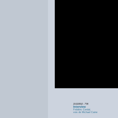
21/12/2012 - 7'06
Interview
Frédéric Cerdal,
voix de Michael Caine