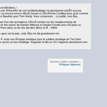
 comÃ©diens !
e suis Ã©tonnÃ© de voir qu'Allodoublage n'a absolument tentÃ© aucune
 ou encore envers Michel Derain et JÃ©rÃ©mie Covillaut pour avoir commis
ice Baudrier pour Tom Hardy. Vous comprenez... Le public, tout Ã§a...
part d'un site qui balance sÃ©vÃ¨rement sur les remplacements de
 le foin autour de Damien Witecka et Damien Ferette pour DiCaprio ou
enn dans un de ses derniers films) et lÃ : RIEN.
 gens ont la paix, mais Ã§a me fait grandement rire.
 Ã toute son Ã©quipe artistique pour le sublime doublage de The Dark
e qu'est un bon doublage. Regarder le film en VO n'apporte absolument rien
Section vidéo suivante :
Philippe Valmont