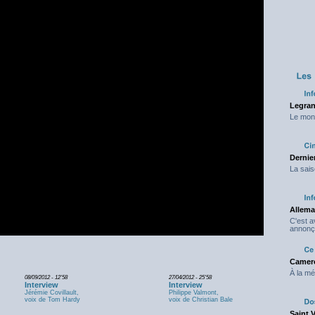
Legran
Le mond
Dernier
La sais
Allema
C'est 
annonç
Camero
À la mé
08/09/2012 - 12'58
27/04/2012 - 25'58
Interview
Interview
Jérémie Covillault,
Philippe Valmont,
voix de Tom Hardy
voix de Christian Bale
Saint 