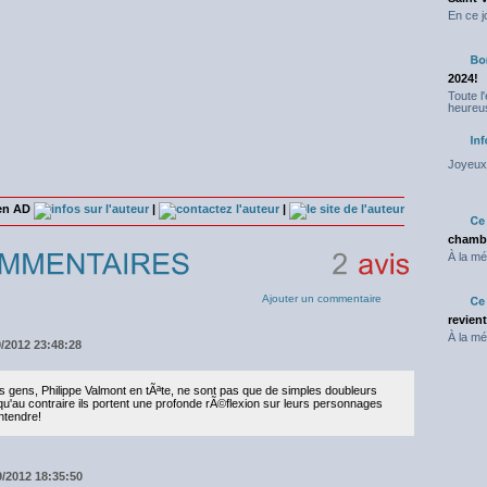
En ce j
2024!
Toute l
heureus
Joyeux 
ien AD
|
|
chambr
À la mé
2
avis
Ajouter un commentaire
revien
À la mé
9/2012 23:48:28
gens, Philippe Valmont en tÃªte, ne sont pas que de simples doubleurs
qu'au contraire ils portent une profonde rÃ©flexion sur leurs personnages
entendre!
9/2012 18:35:50