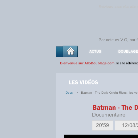
Rejoignez sans plus atte
ACTUS
DOUBLAGE
Bienvenue sur AlloDoublage.com
, le site référe
Docs.
>
Batman - The Dark Knight Rises : les vo