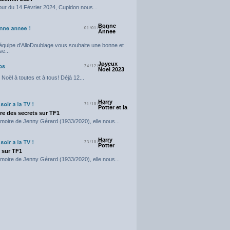
our du 14 Février 2024, Cupidon nous...
Bonne
01/01/2024
Annee
'équipe d'AlloDoublage vous souhaite une bonne et
e...
Joyeux
24/12/2023
Noel 2023
Noël à toutes et à tous! Déjà 12...
Harry
31/10/2023
Potter et la
e des secrets sur TF1
moire de Jenny Gérard (1933/2020), elle nous...
Harry
23/10/2023
Potter
t sur TF1
moire de Jenny Gérard (1933/2020), elle nous...