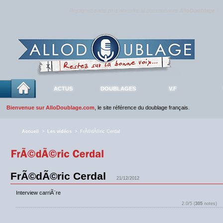
Rejoignez sans plus attendre la communauté
AlloDoublage
!
ACTUS
DOUBLAGES
V.F
Bienvenue sur AlloDoublage.com
, le site référence du doublage français.
Accueil
>
Les vidéos
> FrÃ©dÃ©ric Cerdal
FrÃ©dÃ©ric Cerdal
21/12/2012
Interview carriÃ¨re
2.0/5 (
305
notes)