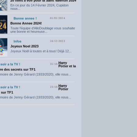
20 films a voir pour la Saint Valentin 2024
En ce jour du 14 Février 2024, Cupidon
nous...
01/01/2024
Bonne Annee 2024!
Toute l'équipe d'AlloDoublage vous souhaite
une bonne et heureuse...
24/12/2023
Joyeux Noel 2023
Joyeux Noël à toutes et à tous! Déjà 12...
Harry
31/10/2023
Potter et la
e des secrets sur TF1
moire de Jenny Gérard (1933/2020), elle nous...
Harry
23/10/2023
Potter
t sur TF1
moire de Jenny Gérard (1933/2020), elle nous...