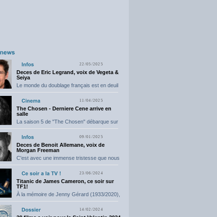
22/05/2025
Deces de Eric Legrand, voix de Vegeta &
Seiya
Le monde du doublage français est en deuil
suite...
11/04/2025
The Chosen - Derniere Cene arrive en
salle
La saison 5 de "The Chosen" débarque sur
grand...
09/01/2025
Deces de Benoit Allemane, voix de
Morgan Freeman
C'est avec une immense tristesse que nous
vous annonçons...
23/06/2024
Titanic de James Cameron, ce soir sur
TF1!
À la mémoire de Jenny Gérard (1933/2020),
elle nous...
14/02/2024