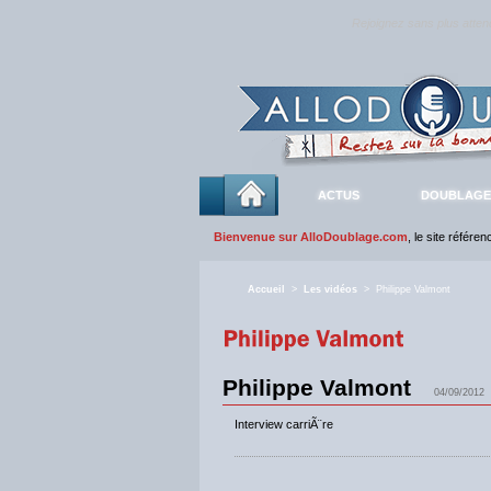
Rejoignez sans plus atte
ACTUS
DOUBLAGE
Bienvenue sur AlloDoublage.com
, le site référe
Accueil
>
Les vidéos
> Philippe Valmont
Philippe Valmont
04/09/2012
Interview carriÃ¨re