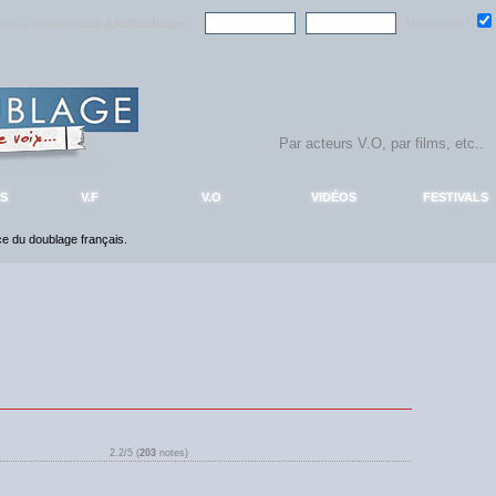
ndre la communauté
AlloDoublage
!
Mémoriser :
S
V.F
V.O
VIDÉOS
FESTIVALS
nce du doublage français.
2.2/5 (
203
notes)