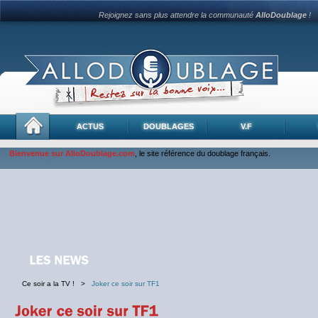
Rejoignez sans plus attendre la communauté
AlloDoublage
!
ACTUS
DOUBLAGES
V.F
Bienvenue sur AlloDoublage.com
, le site référence du doublage français.
Ce soir a la TV ! >
Joker ce soir sur TF1