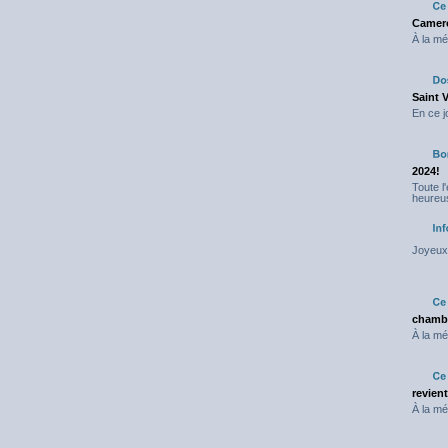
Camero
À la mé
Saint 
En ce j
2024!
Toute l
heureus
Joyeux 
chambr
À la mé
revien
À la mé