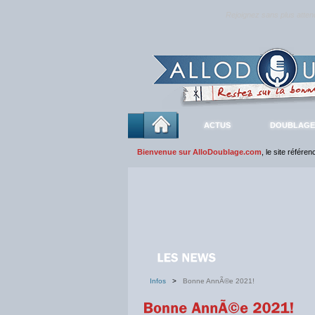
Rejoignez sans plus atte
ACTUS
DOUBLAGE
Bienvenue sur AlloDoublage.com
, le site référe
Infos
>
Bonne AnnÃ©e 2021!