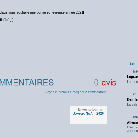
oublage vous souhaite une bonne et heureuse année 2021!
délité ;-)
Legran
Le mond
0
avis
Soyez le premier à rédiger un commentaire !
Dernier
La sais
News suivante :
Joyeux NoÃ«l 2020
Allema
C'est 
annonç