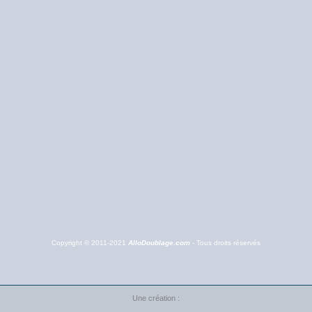
Copyright © 2011-2021
AlloDoublage.com
- Tous droits réservés
Une création :