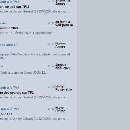
Titanic de
23/06/2024
James
n, ce soir sur TF1!
moire de Jenny Gérard (1933/2020), elle nous...
20 films a
14/02/2024
voir pour la
Valentin 2024
our du 14 Février 2024, Cupidon nous...
Bonne
01/01/2024
Annee
'équipe d'AlloDoublage vous souhaite une bonne et
e...
Joyeux
24/12/2023
Noel 2023
Noël à toutes et à tous! Déjà 12...
Harry
31/10/2023
Potter et la
e des secrets sur TF1
moire de Jenny Gérard (1933/2020), elle nous...
Harry
23/10/2023
Potter
t sur TF1
moire de Jenny Gérard (1933/2020), elle nous...