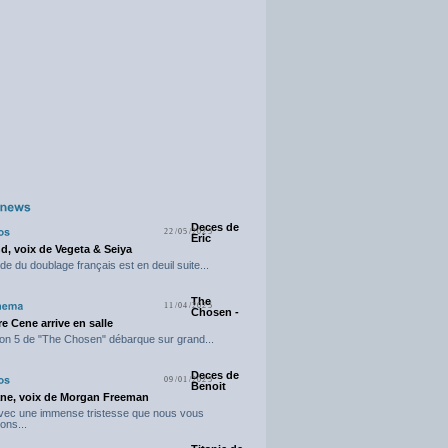
Deces de
22/05/2025
Eric
d, voix de Vegeta & Seiya
e du doublage français est en deuil suite...
The
11/04/2025
Chosen -
e Cene arrive en salle
on 5 de "The Chosen" débarque sur grand...
Deces de
09/01/2025
Benoit
ne, voix de Morgan Freeman
avec une immense tristesse que nous vous
ons...