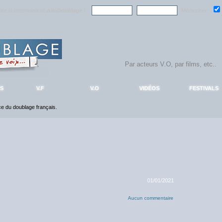
ndre la communauté
AlloDoublage
!
Mémoriser :
S
V.F
V.O
VIDÉOS
FESTIVALS
nce du doublage français.
01/01/2021
Aucun commentaire