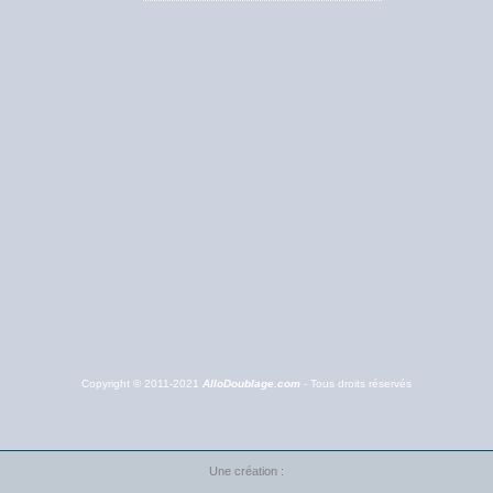
Copyright © 2011-2021
AlloDoublage.com
- Tous droits réservés
Une création :