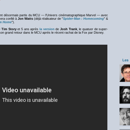
ont désormais partis du MCU — l’Univers cinématographique Marvel — avec
sera confié à
Jon Watts
(déjà réalisateur de "
Spider-Man : Homecoming
" &
om Hom
e
").
e
Tim Story
et 5 ans après
la version
de
Josh Trank
, le quatuor de super-
 son grand retour dans le MCU après le récent rachat de la Fox par Disney.