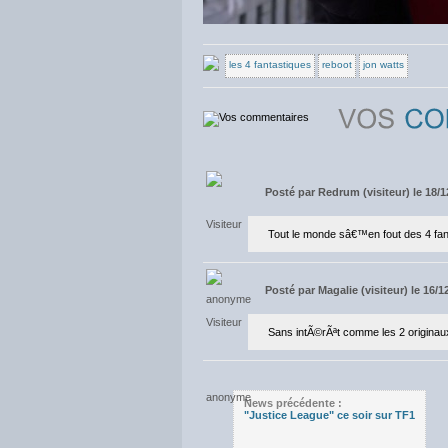
les 4 fantastiques
reboot
jon watts
Posté par
Redrum (visiteur) le 18/1
Tout le monde sâ€™en fout des 4 fan
Posté par
Magalie (visiteur) le 16/
Sans intÃ©rÃªt comme les 2 originaux
News précédente :
"Justice League" ce soir sur TF1