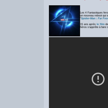
Les 4 Fantastiques fer
un nouveau reboot qui 
"
Spider-Man : Far Fr
15 ans après
le film
d
héros s’apprête à faire