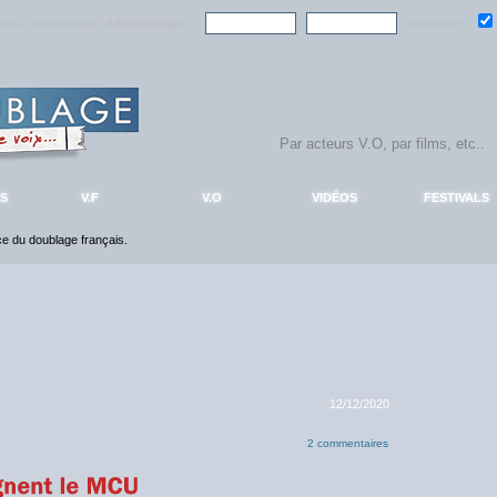
ndre la communauté
AlloDoublage
!
Mémoriser :
S
V.F
V.O
VIDÉOS
FESTIVALS
nce du doublage français.
12/12/2020
2 commentaires