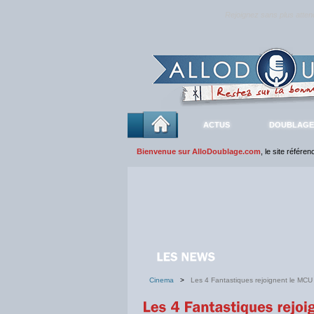
Rejoignez sans plus atte
ACTUS
DOUBLAGE
Bienvenue sur AlloDoublage.com
, le site référe
Cinema
>
Les 4 Fantastiques rejoignent le MCU