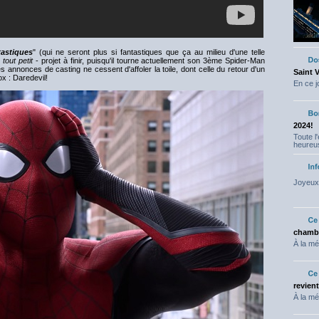
astiques
" (qui ne seront plus si fantastiques que ça au milieu d'une telle
-
tout petit
- projet à finir, puisqu'il tourne actuellement son 3ème Spider-Man
es annonces de casting ne cessent d'affoler la toile, dont celle du retour d'un
Saint 
x : Daredevil!
En ce j
2024!
Toute l
heureus
Joyeux 
chambr
À la mé
revien
À la mé