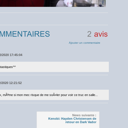
2
avis
Ajouter un commentaire
2/2020 17:45:04
tastiques^^
12/2020 12:21:52
, mÃªme si mon mec risque de me soÃ»ler pour voir ce truc en salle...
News suivante :
Kenobi: Hayden Christensen de
retour en Dark Vador