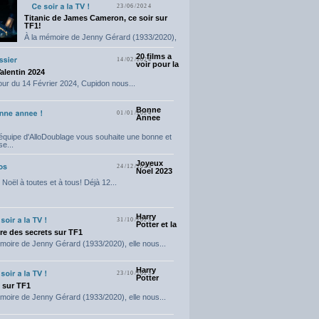
23/06/2024
Titanic de James Cameron, ce soir sur
TF1!
À la mémoire de Jenny Gérard (1933/2020),
elle nous...
20 films a
14/02/2024
voir pour la
Valentin 2024
our du 14 Février 2024, Cupidon nous...
Bonne
01/01/2024
Annee
'équipe d'AlloDoublage vous souhaite une bonne et
e...
Joyeux
24/12/2023
Noel 2023
Noël à toutes et à tous! Déjà 12...
Harry
31/10/2023
Potter et la
e des secrets sur TF1
moire de Jenny Gérard (1933/2020), elle nous...
Harry
23/10/2023
Potter
t sur TF1
moire de Jenny Gérard (1933/2020), elle nous...