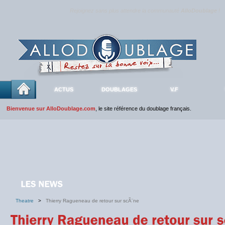
Rejoignez sans plus attendre la communauté
AlloDoublage
!
ACTUS
DOUBLAGES
V.F
Bienvenue sur AlloDoublage.com
, le site référence du doublage français.
Theatre
>
Thierry Ragueneau de retour sur scÃ¨ne