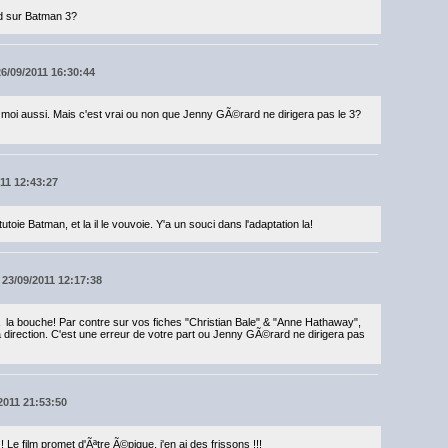
d sur Batman 3?
26/09/2011 16:30:44
 vu moi aussi. Mais c'est vrai ou non que Jenny GÃ©rard ne dirigera pas le 3?
011 12:43:27
toie Batman, et la il le vouvoie. Y'a un souci dans l'adaptation la!
 23/09/2011 12:17:38
 Ã la bouche! Par contre sur vos fiches "Christian Bale" & "Anne Hathaway",
la direction. C'est une erreur de votre part ou Jenny GÃ©rard ne dirigera pas
/2011 21:53:50
 Le film promet d'Ãªtre Ã©pique, j'en ai des frissons !!!