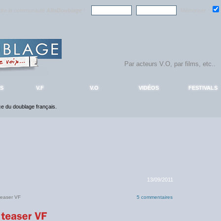
ndre la communauté
AlloDoublage
!
Mémoriser :
S
V.F
V.O
VIDÉOS
FESTIVALS
nce du doublage français.
13/09/2011
teaser VF
5 commentaires