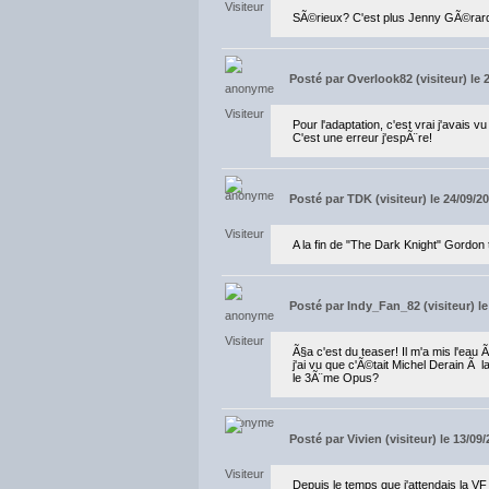
SÃ©rieux? C'est plus Jenny GÃ©rar
Posté par
Overlook82 (visiteur) le 
Pour l'adaptation, c'est vrai j'avais
C'est une erreur j'espÃ¨re!
Posté par
TDK (visiteur) le 24/09/2
A la fin de "The Dark Knight" Gordon tu
Posté par
Indy_Fan_82 (visiteur) le
Ã§a c'est du teaser! Il m'a mis l'eau
j'ai vu que c'Ã©tait Michel Derain Ã 
le 3Ã¨me Opus?
Posté par
Vivien (visiteur) le 13/09
Depuis le temps que j'attendais la VF !