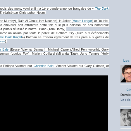
epuis des mois, voici enfin la 1ère bande-annonce française de «
The Dark
) réalisé par Christopher Nolan.
lian Murphy), Ra's Al Ghul (Liam Neeson), le Joker (
Heath Ledger
) et Double-
e chevalier noir affrontera cette fois-ci le plus colossal de ses nombreux
ait jamais réussi à le battre : Bane (Tom Hardy).
comme un animal par toute la police de Gotham City (suite aux évènements
he Dark Knight
») Batman se frottera également de très près aux griffes de
way
).
n Bale
(Bruce Wayne/ Batman), Michael Caine (Alfred Pennyworth), Gary
man (Lucius Fox), Marion Cotillard (Miranda Tate), Juno Temple (Holly
de Philippe Valmont sur
Christian Bale
, Vincent Violette sur Gary Oldman, et
Dernier
La sais