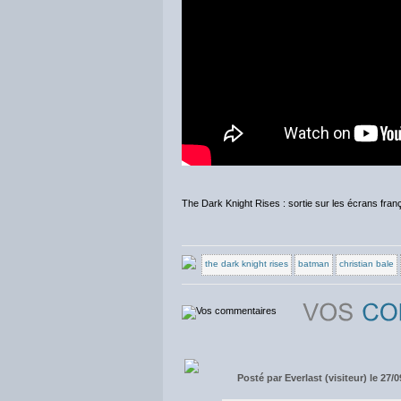
The Dark Knight Rises : sortie sur les écrans frança
the dark knight rises
batman
christian bale
Posté par
Everlast (visiteur) le 27/