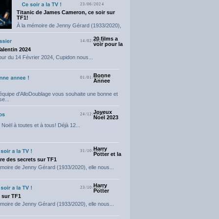
23/06/2024
Titanic de James Cameron, ce soir sur
TF1!
À la mémoire de Jenny Gérard (1933/2020),
elle nous...
20 films a
14/02/2024
voir pour la
Valentin 2024
our du 14 Février 2024, Cupidon nous...
Bonne
01/01/2024
Annee
'équipe d'AlloDoublage vous souhaite une bonne et
e...
Joyeux
24/12/2023
Noel 2023
Noël à toutes et à tous! Déjà 12...
Harry
31/10/2023
Potter et la
e des secrets sur TF1
moire de Jenny Gérard (1933/2020), elle nous...
Harry
23/10/2023
Potter
t sur TF1
moire de Jenny Gérard (1933/2020), elle nous...