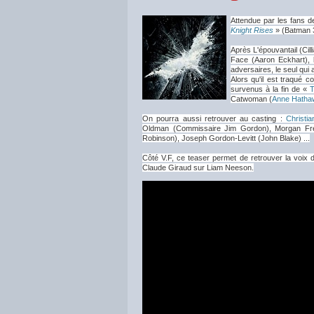
Attendue par les fans d
Knight Rises
» (Batman 3
Après L'épouvantail (Cil
Face (Aaron Eckhart), l
adversaires, le seul qui 
Alors qu'il est traqué 
survenus à la fin de «
T
Catwoman (
Anne Hatha
On pourra aussi retrouver au casting :
Christia
Oldman (Commissaire Jim Gordon), Morgan Free
Robinson), Joseph Gordon-Levitt (John Blake) ...
Côté V.F, ce teaser permet de retrouver la voix 
Claude Giraud sur Liam Neeson.