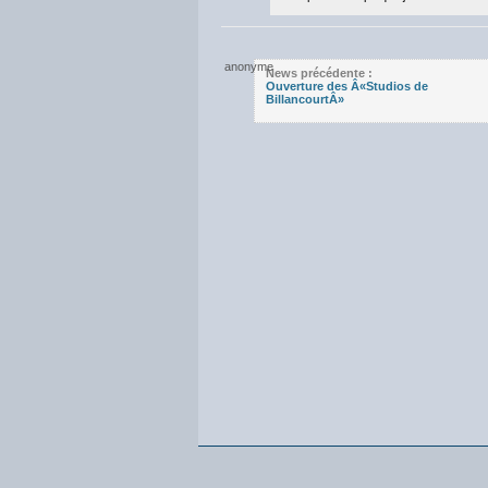
News précédente :
Ouverture des Â«Studios de
BillancourtÂ»