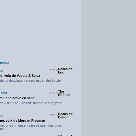
Deces de
22/05/2025
Eric
d, voix de Vegeta & Seiya
e du doublage français est en deuil suite...
The
11/04/2025
Chosen -
e Cene arrive en salle
on 5 de "The Chosen" débarque sur grand...
Deces de
09/01/2025
Benoit
ne, voix de Morgan Freeman
avec une immense tristesse que nous vous
ons...