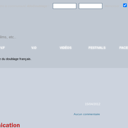
ndre la communauté
AlloDoublage
!
Mémoriser :
V.F
V.O
VIDÉOS
FESTIVALS
FAC
ce du doublage français.
15/04/2012
Aucun commentaire