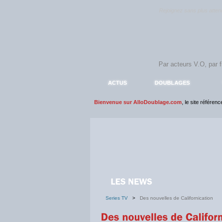
Rejoignez sans plus atte
ACTUS
DOUBLAGES
Bienvenue sur AlloDoublage.com
, le site référen
Series TV
>
Des nouvelles de Californication