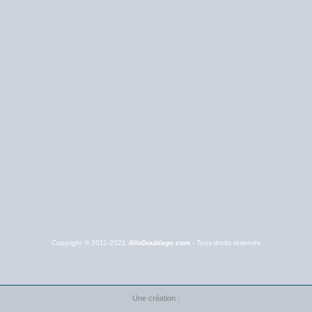
Copyright © 2011-2021
AlloDoublage.com
- Tous droits réservés
Une création :