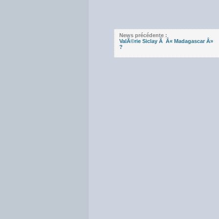
News précédente :
ValÃ©rie Siclay Ã Â« Madagascar Â»
?