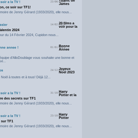
Titanic de
23/06/2024
James
n, ce soir sur TF1!
moire de Jenny Gérard (1933/2020), elle nous...
20 films a
14/02/2024
voir pour la
Valentin 2024
our du 14 Février 2024, Cupidon nous...
Bonne
01/01/2024
Annee
'équipe d'AlloDoublage vous souhaite une bonne et
e...
Joyeux
24/12/2023
Noel 2023
Noël à toutes et à tous! Déjà 12...
Harry
31/10/2023
Potter et la
e des secrets sur TF1
moire de Jenny Gérard (1933/2020), elle nous...
Harry
23/10/2023
Potter
t sur TF1
moire de Jenny Gérard (1933/2020), elle nous...