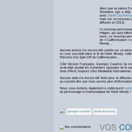
Alors que la saison 5 
Showtime (qui a déjà
avec
David Duchovny
mais sur un nouveau p
diffusée en 2013).
Le nouveau personnage
religion, qui aura si
sexe, ce nouveau per
de « Californication »
Moody…
Aucune actrice n’a encore été castée sur ce person
se sont succédé dans le lit de Hank Moody, celle-c
l’héroïne d’un Spin-Off de Californication…
Côté Version Française, Georges Caudron (la v
avait déjà doublé les 9 premiers épisodes de la saiso
mois d’Avril, toujours chez Mediadub International, 
Aucune date n’a encore été fixée pour la diffusi
au courant dès que nous aurons plus d’information
Nous vous invitons également à redécouvrir
notre
du personnage si charismatique de Hank Moody !
georges caudron
david duchovny.