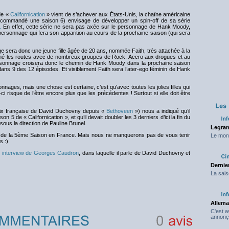
de «
Californication
» vient de s’achever aux États-Unis, la chaîne américaine
 commandé une saison 6) envisage de développer un spin-off de sa série
.
En effet, cette série ne sera pas axée sur le personnage de Hank Moody,
ersonnage qui fera son apparition au cours de la prochaine saison (qui sera
 sera donc une jeune fille âgée de 20 ans, nommée Faith, très attachée à la
llonné les routes avec de nombreux groupes de Rock. Accro aux drogues et au
sonnage croisera donc le chemin de Hank Moody dans la prochaine saison
 dans 9 des 12 épisodes. Et visiblement Faith sera l’ater-ego féminin de Hank
nages, mais une chose est certaine, c’est qu'avec toutes les jolies filles qui
i risque de l’être encore plus que les précédentes ! Surtout si elle doit être
oix française de David Duchovny depuis «
Bethoveen
») nous a indiqué qu’il
n 5 de « Californication », et qu’il devait doubler les 3 derniers d’ici la fin du
sous la direction de Pauline Brunel.
Legran
on de la 5ème Saison en France. Mais nous ne manquerons pas de vous tenir
Le mond
s :)
 interview de Georges Caudron
, dans laquelle il parle de David Duchovny et
Dernier
La sais
Allema
C'est 
annonç