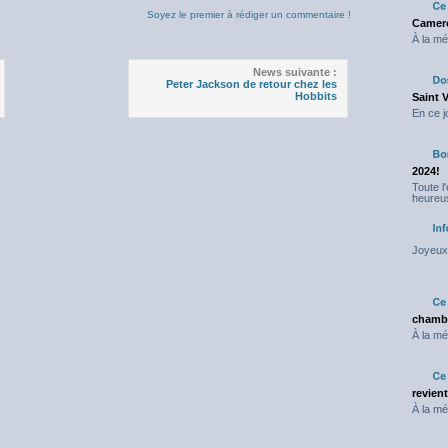
0
avis
Soyez le premier à rédiger un commentaire !
Camero
À la mé
News suivante :
Peter Jackson de retour chez les
Hobbits
Saint 
En ce j
2024!
Toute l
heureus
Joyeux 
chambr
À la mé
revien
À la mé