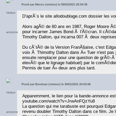
Posté par
Menzo (visiteur) le 09/02/2021 20:59:38
D'aprÃ¨s le site allodoublage.com dossier les v
Alors agÃ© de 60 ans en 1987, Roger Moore Ã©t
pour incarner James Bond Ã l'Ã©cran. Il cÃ©d
Timothy Dalton, qui incarna 007 Ã deux reprise
Du cÃ´tÃ© de la Version FranÃ§aise, c'est Edgar
voix Ã Thimothy Dalton dans Â« Tuer n'est pas 
ensuite remplacer pour une question de grÃ©-Ã 
elevÃ© que le lignage habituel) par le comÃ©di
Permis de tuer Â» deux ans plus tard.
Posté par
Bondsan (visiteur) le 30/01/2021 20:03:06
Apparemment, le lien pour la bande-annonce es
youtube.com/watch?v=JrwAnFQzYu8
La question qui me tarabuste est pourquoi Edg
revenu doubler Timothy Dalton dans ce film. Je