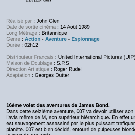
2.1
/5 (220 notes)
Réalisé par
: John Glen
Date de sortie cinéma
: 14 Août 1989
Long Métrage
: Britannique
Genre
:
Action
-
Aventure
-
Espionnage
Durée
: 02h12
Distributeur Français
: United International Pictures (UIP
Maison de Doublage
: S.P.S
Direction Artistique
: Roger Rudel
Adaptation
: Georges Dutter
16ème volet des aventures de James Bond.
Dans cette seizième aventure, 007 va devoir utiliser son 
l'avis même de M, son supérieur hiérarchique. En effet 
est sauvagement assassiné par le plus puissant trafiquan
planète. 007 est bien décidé, entouré de pulpeuses blond