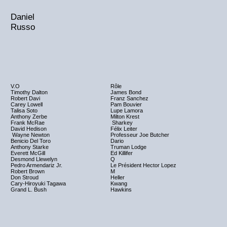
Daniel
Russo
V.O
Rôle
Timothy Dalton
James Bond
Robert Davi
Franz Sanchez
Carey Lowell
Pam Bouvier
Talisa Soto
Lupe Lamora
Anthony Zerbe
Milton Krest
Frank McRae
Sharkey
David Hedison
Félix Leiter
Wayne Newton
Professeur Joe Butcher
Benicio Del Toro
Dario
Anthony Starke
Truman Lodge
Everett McGill
Ed Killifer
Desmond Llewelyn
Q
Pedro Armendariz Jr.
Le Président Hector Lopez
Robert Brown
M
Don Stroud
Heller
Cary-Hiroyuki Tagawa
Kwang
Grand L. Bush
Hawkins