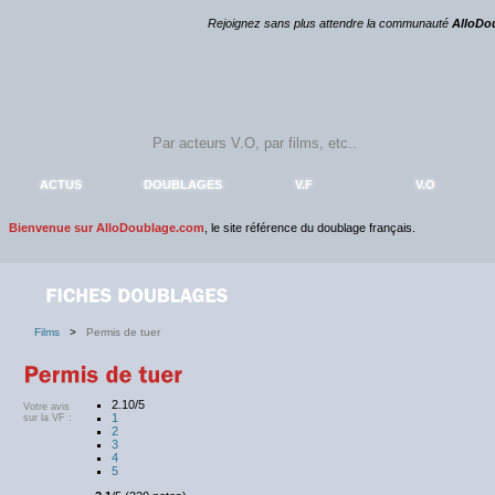
Rejoignez sans plus attendre la communauté
AlloDo
ACTUS
DOUBLAGES
V.F
V.O
Bienvenue sur AlloDoublage.com
, le site référence du doublage français.
Films
>
Permis de tuer
2.10/5
Votre avis
1
sur la VF :
2
3
4
5