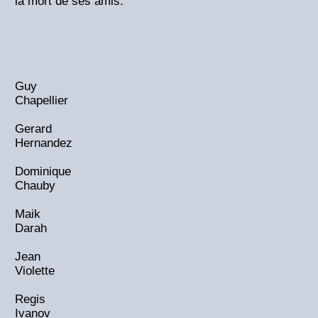
la mort de ses amis.
Guy
Chapellier
Gerard
Hernandez
Dominique
Chauby
Maik
Darah
Jean
Violette
Regis
Ivanov