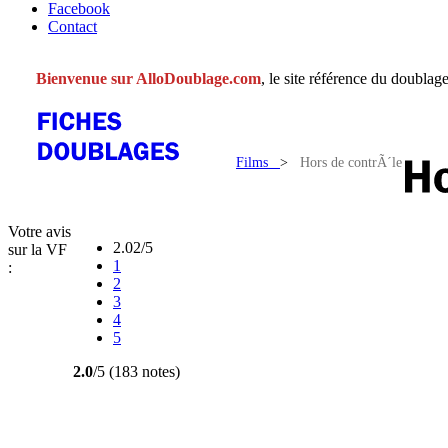
Facebook
Contact
Bienvenue sur AlloDoublage.com
, le site référence du doublage
Films
>
Hors de contrÃ´le
Votre avis
2.02/5
sur la VF
1
:
2
3
4
5
2.0
/5 (183 notes)