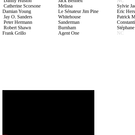
Danny Huston
Jack Bennett
NC
Catherine Scorsone
Melissa
Sylvie J
Damian Young
Le Sénateur Jim Pine
Eric Her
Jay O. Sanders
Whitehouse
Patrick 
Peter Hermann
Sanderman
Constant
Robert Shawn
Burnham
Stéphane
Frank Grillo
Agent One
NC