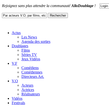
Rejoignez sans plus attendre la communauté
AlloDoublage
!
Actus
Les News
Agenda des sorties
Doublages
Films
Séries TV
Jeux Vidéos
V.F
Comédiens
Comédiennes
Directeurs Art.
V.O
Acteurs
Actrices
Réalisateurs
Vidéos
Festivals