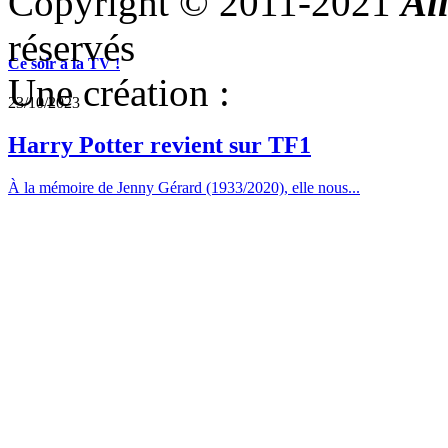
Copyright © 2011-2021
Al
réservés
Ce soir a la TV !
Une création :
23/10/2023
Harry Potter revient sur TF1
À la mémoire de Jenny Gérard (1933/2020), elle nous...