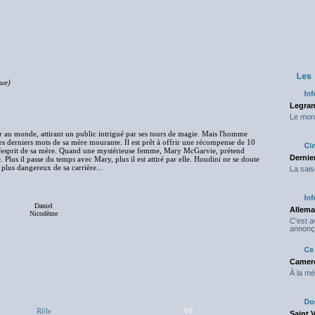
ue)
Legran
Le mond
ur au monde, attirant un public intrigué par ses tours de magie. Mais l'homme
 les derniers mots de sa mère mourante. Il est prêt à offrir une récompense de 10
 l'esprit de sa mère. Quand une mystérieuse femme, Mary McGarvie, prétend
Dernier
 Plus il passe du temps avec Mary, plus il est attiré par elle. Houdini ne se doute
 plus dangereux de sa carrière...
La sais
Daniel
Allema
Nicodème
C'est 
annonç
Camero
À la mé
Rôle
VF
Saint 