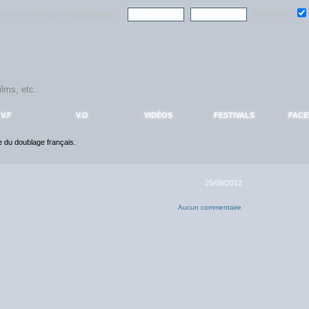
ndre la communauté
AlloDoublage
!
Mémoriser :
V.F
V.O
VIDÉOS
FESTIVALS
FAC
ce du doublage français.
25/09/2012
Aucun commentaire