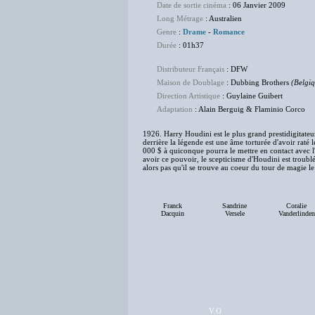
Date de sortie cinéma
: 06 Janvier 2009
Long Métrage
: Australien
Genre
:
Drame
-
Romance
Durée
: 01h37
Distributeur Français
: DFW
Maison de Doublage
: Dubbing Brothers
(Belgiq
Direction Artistique
: Guylaine Guibert
Adaptation
: Alain Berguig & Flaminio Corco
1926. Harry Houdini est le plus grand prestidigitate
derrière la légende est une âme torturée d'avoir raté
000 $ à quiconque pourra le mettre en contact avec
avoir ce pouvoir, le scepticisme d'Houdini est troublé.
alors pas qu'il se trouve au coeur du tour de magie le
Franck
Sandrine
Coralie
Dacquin
Versele
Vanderlinden
V.O