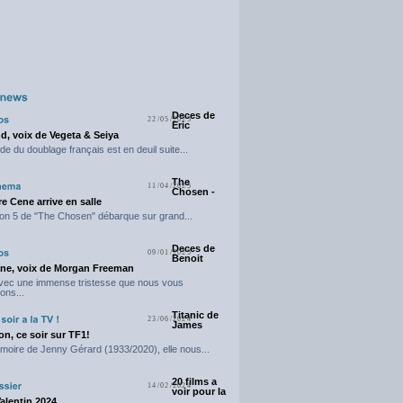
Deces de
22/05/2025
Eric
d, voix de Vegeta & Seiya
e du doublage français est en deuil suite...
The
11/04/2025
Chosen -
e Cene arrive en salle
on 5 de "The Chosen" débarque sur grand...
Deces de
09/01/2025
Benoit
ne, voix de Morgan Freeman
avec une immense tristesse que nous vous
ons...
Titanic de
23/06/2024
James
n, ce soir sur TF1!
moire de Jenny Gérard (1933/2020), elle nous...
20 films a
14/02/2024
voir pour la
Valentin 2024