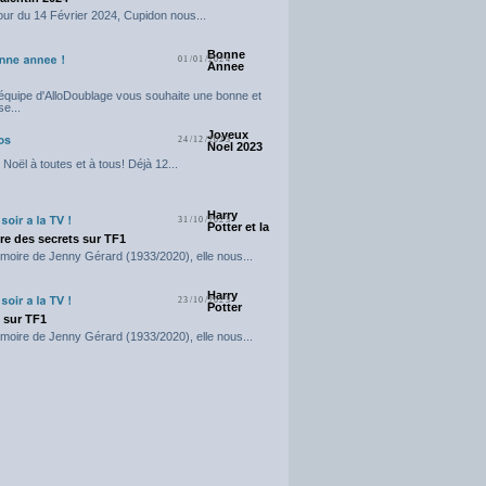
our du 14 Février 2024, Cupidon nous...
Bonne
01/01/2024
Annee
'équipe d'AlloDoublage vous souhaite une bonne et
e...
Joyeux
24/12/2023
Noel 2023
Noël à toutes et à tous! Déjà 12...
Harry
31/10/2023
Potter et la
e des secrets sur TF1
moire de Jenny Gérard (1933/2020), elle nous...
Harry
23/10/2023
Potter
t sur TF1
moire de Jenny Gérard (1933/2020), elle nous...