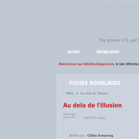
Rejoignez sans plus atte
ACTUS
DOUBLAGES
Bienvenue sur AlloDoublage.com
, le site référen
Films
>
Au dela de l'illusion
Votre avis
sur la VF :
1.9
/5 (176 notes)
Réalisé par
: Gillian Armstrong