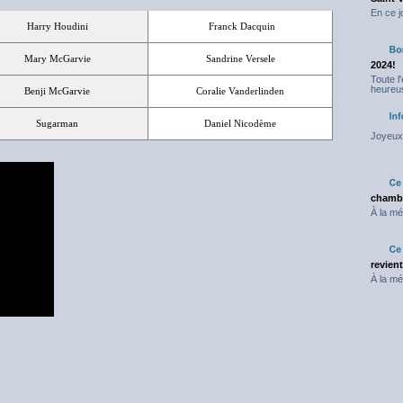
En ce j
Harry Houdini
Franck Dacquin
Mary McGarvie
Sandrine Versele
2024!
Toute l
heureus
Benji McGarvie
Coralie Vanderlinden
Sugarman
Daniel Nicodème
Joyeux 
chambr
À la mé
revien
À la mé