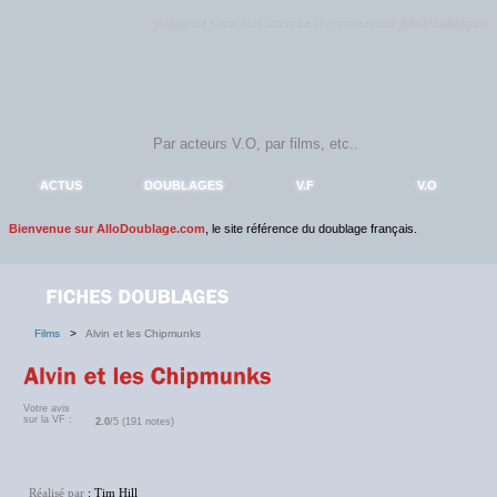
Rejoignez sans plus attendre la communauté
AlloDoublage
!
ACTUS
DOUBLAGES
V.F
V.O
Bienvenue sur AlloDoublage.com
, le site référence du doublage français.
Films
>
Alvin et les Chipmunks
Votre avis
sur la VF :
2.0
/5 (191 notes)
Réalisé par
: Tim Hill