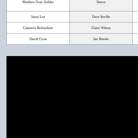
Matthew Gray Gubler
Simon
Jason Lee
Dave Seville
Cameron Richardson
Claire Wilson
David Cross
Ian Hawke