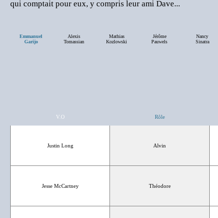
qui comptait pour eux, y compris leur ami Dave...
Emmanuel
Alexis
Mathias
Jérôme
Nancy
Garijo
Tomassian
Kozlowski
Pauwels
Sinatra
V.O
Rôle
Justin Long
Alvin
Jesse McCartney
Théodore