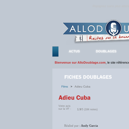
Rejoignez sans plus atte
ACTUS
DOUBLAGES
Bienvenue sur AlloDoublage.com
, le site référen
Films
>
Adieu Cuba
Votre avis
sur la VF :
1.9
/5 (184 notes)
Réalisé par
: Andy Garcia