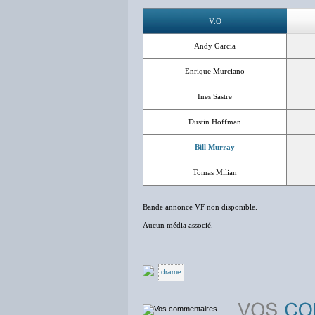
V.O
Andy Garcia
Enrique Murciano
Ines Sastre
Dustin Hoffman
Bill Murray
Tomas Milian
Bande annonce VF non disponible.
Aucun média associé.
drame