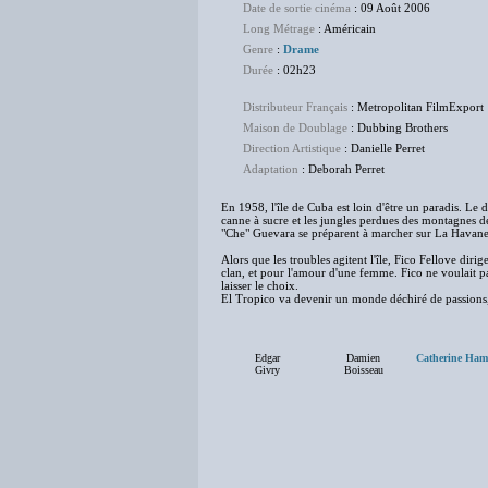
Date de sortie cinéma
: 09 Août 2006
Long Métrage
: Américain
Genre
:
Drame
Durée
: 02h23
Distributeur Français
: Metropolitan FilmExport
Maison de Doublage
: Dubbing Brothers
Direction Artistique
: Danielle Perret
Adaptation
: Deborah Perret
En 1958, l'île de Cuba est loin d'être un paradis. Le 
canne à sucre et les jungles perdues des montagnes de
"Che" Guevara se préparent à marcher sur La Havane
Alors que les troubles agitent l'île, Fico Fellove diri
clan, et pour l'amour d'une femme. Fico ne voulait pa
laisser le choix.
El Tropico va devenir un monde déchiré de passions, d
Edgar
Damien
Catherine Hami
Givry
Boisseau