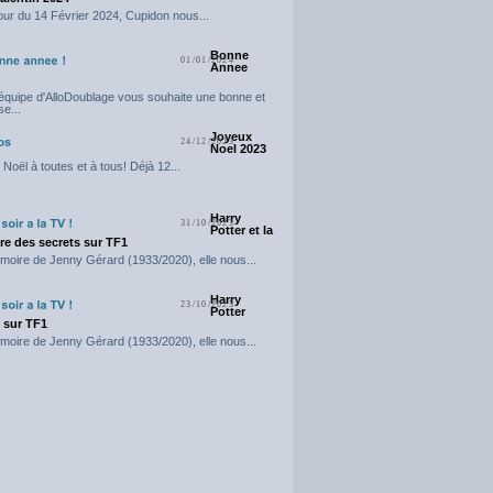
our du 14 Février 2024, Cupidon nous...
Bonne
01/01/2024
Annee
'équipe d'AlloDoublage vous souhaite une bonne et
e...
Joyeux
24/12/2023
Noel 2023
Noël à toutes et à tous! Déjà 12...
Harry
31/10/2023
Potter et la
e des secrets sur TF1
moire de Jenny Gérard (1933/2020), elle nous...
Harry
23/10/2023
Potter
t sur TF1
moire de Jenny Gérard (1933/2020), elle nous...