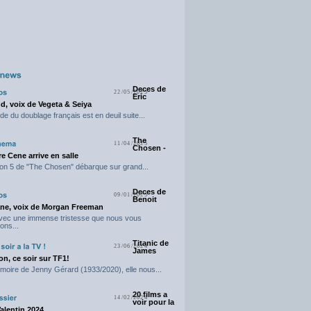
Deces de
22/05/2025
Eric
d, voix de Vegeta & Seiya
e du doublage français est en deuil suite...
The
11/04/2025
Chosen -
e Cene arrive en salle
on 5 de "The Chosen" débarque sur grand...
Deces de
09/01/2025
Benoit
ne, voix de Morgan Freeman
avec une immense tristesse que nous vous
ons...
Titanic de
23/06/2024
James
n, ce soir sur TF1!
moire de Jenny Gérard (1933/2020), elle nous...
20 films a
14/02/2024
voir pour la
Valentin 2024