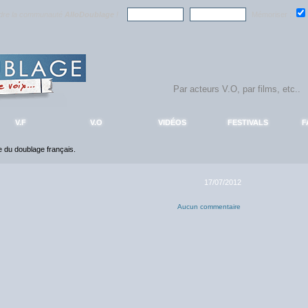
ndre la communauté
AlloDoublage
!
Mémoriser :
V.F
V.O
VIDÉOS
FESTIVALS
F
ce du doublage français.
17/07/2012
Aucun commentaire