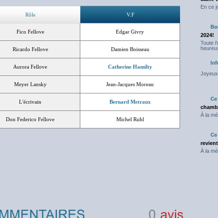
En ce j
Rôle
V.F
Fico Fellove
Edgar Givry
2024!
Toute l
heureus
Ricardo Fellove
Damien Boisseau
Aurora Fellove
Catherine Hamilty
Joyeux 
Meyer Lansky
Jean-Jacques Moreau
L'écrivain
Bernard Metraux
chambr
À la mé
Don Federico Fellove
Michel Ruhl
revien
À la mé