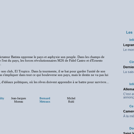
Legran
Le mond
dictateur Batista oppresse le pays et asphyxie son peuple. Dans les champs de
 l'est du pays, les forces révolutionnaires M26 de Fidel Castro et d'Ernesto
.
Dernier
ge son club, El Tropico. Dans la tourmente, il se bat pour garder l'unité de son
La sais
s s'impliquer dans tout ce qui bouleverse son pays, mais le destin ne va pas lui
'idéaux politiques, où les rêves doivent apprendre à se battre pour survivre...
Allema
C'est 
annonç
lty
Jean-Jacques
Bernard
Michel
Moreau
Metraux
Ruhl
Camero
À la mé
Saint 