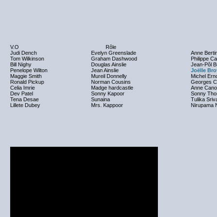
V.O
Rôle
Judi Dench
Evelyn Greenslade
Anne Berti
Tom Wilkinson
Graham Dashwood
Philippe Ca
Bill Nighy
Douglas Ainslie
Jean-Pôl B
Penelope Wilton
Jean Ainslie
Joëlle Bro
Maggie Smith
Mureil Donnelly
Michel Ern
Ronald Pickup
Norman Cousins
Georges C
Celia Imrie
Madge hardcastle
Anne Cano
Dev Patel
Sonny Kapoor
Sonny Tho
Tena Desae
Sunaina
Tulika Sri
Lillete Dubey
Mrs. Kappoor
Nirupama 