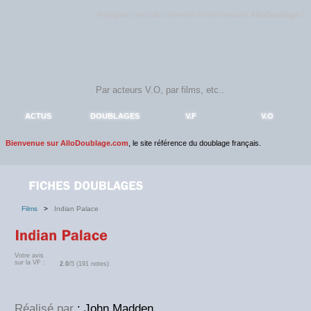
Rejoignez sans plus attendre la communauté
AlloDoublage
!
ACTUS
DOUBLAGES
V.F
V.O
Bienvenue sur AlloDoublage.com
, le site référence du doublage français.
Films
>
Indian Palace
Votre avis
sur la VF :
2.0
/5 (191 notes)
Réalisé par
: John Madden