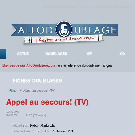
Rejoignez sans plus attendre la communauté
AlloDoublage
!
ACTUS
DOUBLAGES
V.F
V.O
Bienvenue sur AlloDoublage.com
, le site référence du doublage français.
Films
>
Appel au secours! (TV)
Votre avis
sur la VF :
2.1
/5 (73 notes)
Réalisé par
: Robert Markowitz
Date de 1ère diffusion T.V
: 22 Janvier 1991