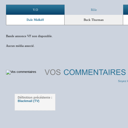
V.O
Rôle
Dale Midkiff
Buck Thurman
Bande annonce VF non disponible.
Aucun média associé.
Soyez l
Définition précédente :
Blackmail (TV)