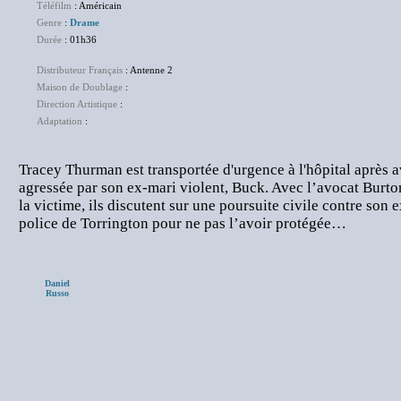
Téléfilm
: Américain
Genre
:
Drame
Durée
: 01h36
Distributeur Français
: Antenne 2
Maison de Doublage
:
NC
Direction Artistique
:
NC
Adaptation
:
NC
Tracey Thurman est transportée d'urgence à l'hôpital après 
agressée par son ex-mari violent, Buck. Avec l’avocat Burto
la victime, ils discutent sur une poursuite civile contre son e
police de Torrington pour ne pas l’avoir protégée…
Daniel
Russo