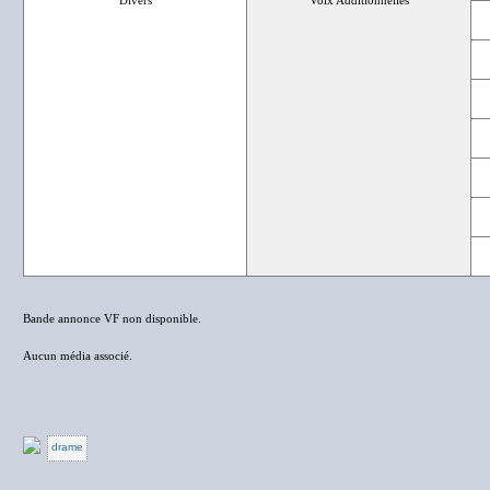
Divers
Voix Additionnelles
Bande annonce VF non disponible.
Aucun média associé.
drame