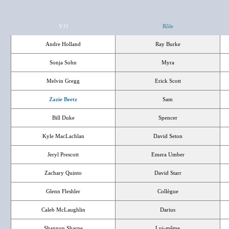
V.O
Rôle
Andre Holland
Ray Burke
Sonja Sohn
Myra
Melvin Gregg
Erick Scott
Zazie Beetz
Sam
Bill Duke
Spencer
Kyle MacLachlan
David Seton
Jeryl Prescott
Emera Umber
Zachary Quinto
David Starr
Glenn Fleshler
Collègue
Caleb McLaughlin
Darius
Shannon Sharpe
Lui-même