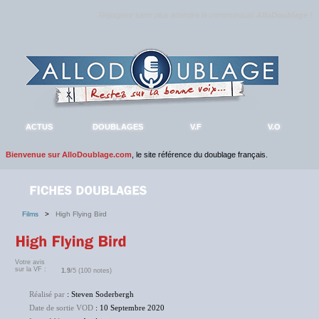
Rejoignez sans plus attendre la communauté
AlloDoublage
!
ACTUS
DOUBLAGES
V.F
V.O
Bienvenue sur AlloDoublage.com
, le site référence du doublage français.
Films
>
High Flying Bird
Votre avis
sur la VF :
1.9
/5 (100 notes)
Réalisé par
: Steven Soderbergh
Date de sortie VOD
: 10 Septembre 2020