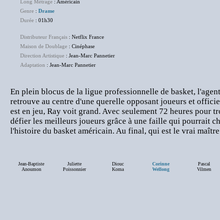
Long Métrage
: Américain
Genre
:
Drame
Durée
: 01h30
Distributeur Français
: Netflix France
Maison de Doublage
: Cinéphase
Direction Artistique
: Jean-Marc Pannetier
Adaptation
: Jean-Marc Pannetier
En plein blocus de la ligue professionnelle de basket, l'agen
retrouve au centre d'une querelle opposant joueurs et officie
est en jeu, Ray voit grand. Avec seulement 72 heures pour tro
défier les meilleurs joueurs grâce à une faille qui pourrait c
l'histoire du basket américain. Au final, qui est le vrai maître
Jean-Baptiste
Juliette
Diouc
Corinne
Pascal
Anoumon
Poissonnier
Koma
Wellong
Vilmen