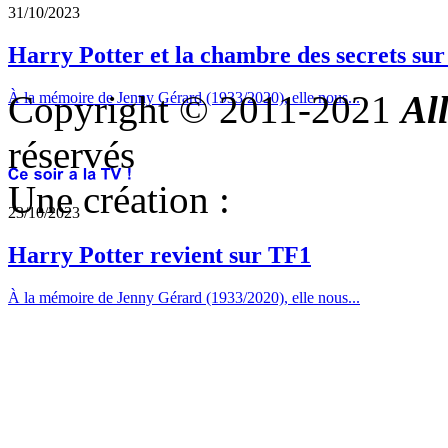
31/10/2023
Harry Potter et la chambre des secrets su
Copyright © 2011-2021
Al
À la mémoire de Jenny Gérard (1933/2020), elle nous...
réservés
Une création :
23/10/2023
Harry Potter revient sur TF1
À la mémoire de Jenny Gérard (1933/2020), elle nous...