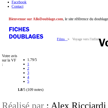
Facebook
Contact
Bienvenue sur AlloDoublage.com
, le site référence du doublage
Films
>
Voyage vers l'infini
Votre avis
1.79/5
sur la VF
1
:
2
3
4
5
1.8
/5 (109 notes)
Réalisé par
: Alex Ricciardi