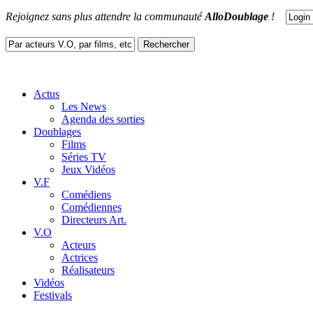
Rejoignez sans plus attendre la communauté
AlloDoublage
!
Actus
Les News
Agenda des sorties
Doublages
Films
Séries TV
Jeux Vidéos
V.F
Comédiens
Comédiennes
Directeurs Art.
V.O
Acteurs
Actrices
Réalisateurs
Vidéos
Festivals