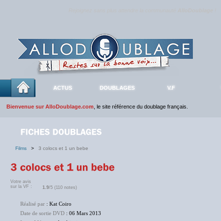
Rejoignez sans plus attendre la communauté
AlloDoublage
!
ACTUS
DOUBLAGES
V.F
Bienvenue sur AlloDoublage.com
, le site référence du doublage français.
Films
>
3 colocs et 1 un bebe
Votre avis
sur la VF :
1.9
/5 (110 notes)
Réalisé par
: Kat Coiro
Date de sortie DVD
: 06 Mars 2013