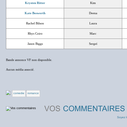
Krysten Ritter
Kim
Kate Bosworth
Deena
Rachel Bilson
Laura
Rhys Coiro
Marc
Jason Biggs
Sergeï
Bande annonce VF non disponible.
Aucun média associé.
comedie
romance
Soyez l