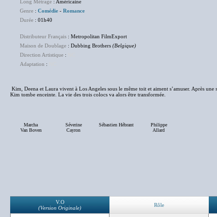
Long Métrage
: Américaine
Genre
:
Comédie
-
Romance
Durée
: 01h40
Distributeur Français
: Metropolitan FilmExport
Maison de Doublage
: Dubbing Brothers
(Belgique)
Direction Artistique
:
NC
Adaptation
:
NC
Kim, Deena et Laura vivent à Los Angeles sous le même toit et aiment s’amuser. Après une
Kim tombe enceinte. La vie des trois colocs va alors être transformée.
Marcha
Séverine
Sébastien Hébrant
Philippe
Van Boven
Cayron
Allard
V.O
Rôle
(Version Originale)