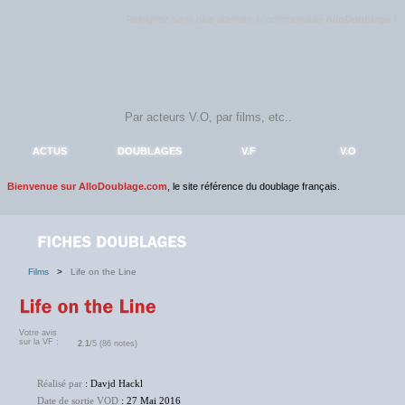
Rejoignez sans plus attendre la communauté
AlloDoublage
!
ACTUS
DOUBLAGES
V.F
V.O
Bienvenue sur AlloDoublage.com
, le site référence du doublage français.
Films
>
Life on the Line
Votre avis
sur la VF :
2.1
/5 (86 notes)
Réalisé par
: Davjd Hackl
Date de sortie VOD
: 27 Mai 2016