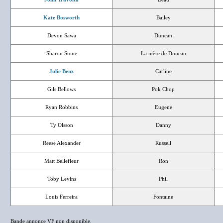
Kate Bosworth
Bailey
Devon Sawa
Duncan
Sharon Stone
La mère de Duncan
Julie Benz
Carline
Gils Bellows
Pok Chop
Ryan Robbins
Eugene
Ty Olsson
Danny
Reese Alexander
Russell
Matt Bellefleur
Ron
Toby Levins
Phil
Louis Ferreira
Fontaine
Bande annonce VF non disponible.