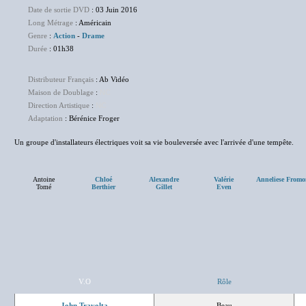
Date de sortie DVD
: 03 Juin 2016
Long Métrage
: Américain
Genre
:
Action
-
Drame
Durée
: 01h38
Distributeur Français
: Ab Vidéo
Maison de Doublage
:
NC
Direction Artistique
:
NC
Adaptation
: Bérénice Froger
Un groupe d'installateurs électriques voit sa vie bouleversée avec l'arrivée d'une tempête.
Antoine
Chloé
Alexandre
Valérie
Anneliese Fromo
Tomé
Berthier
Gillet
Even
V.O
Rôle
John Travolta
Beau