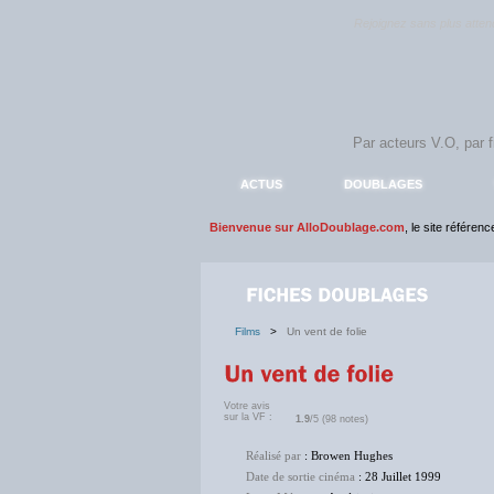
Rejoignez sans plus atte
ACTUS
DOUBLAGES
Bienvenue sur AlloDoublage.com
, le site référen
Films
>
Un vent de folie
Votre avis
sur la VF :
1.9
/5 (98 notes)
Réalisé par
: Browen Hughes
Date de sortie cinéma
: 28 Juillet 1999