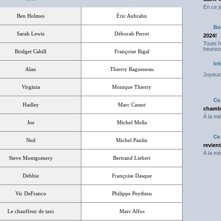
En ce j
Ben Holmes
Éric Aubrahn
Sarah Lewis
Déborah Perret
2024!
Toute l
heureus
Bridget Cahill
Françoise Rigal
Alan
Thierry Ragueneau
Joyeux 
Virginia
Monique Thierry
Hadley
Marc Cassot
chambr
À la mé
Joe
Michel Mella
Ned
Michel Paulin
revien
À la mé
Steve Montgomery
Bertrand Liebert
Debbie
Françoise Dasque
Vic DeFranco
Philippe Peythieu
Le chauffeur de taxi
Marc Alfos