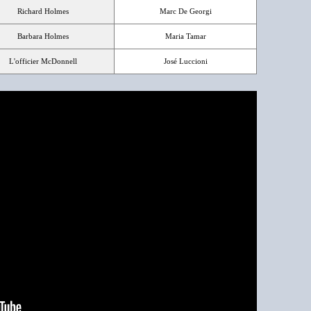
Richard Holmes
Marc De Georgi
Barbara Holmes
Maria Tamar
L'officier McDonnell
José Luccioni