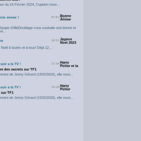
our du 14 Février 2024, Cupidon nous...
Bonne
01/01/2024
Annee
'équipe d'AlloDoublage vous souhaite une bonne et
e...
Joyeux
24/12/2023
Noel 2023
Noël à toutes et à tous! Déjà 12...
Harry
31/10/2023
Potter et la
e des secrets sur TF1
moire de Jenny Gérard (1933/2020), elle nous...
Harry
23/10/2023
Potter
t sur TF1
moire de Jenny Gérard (1933/2020), elle nous...