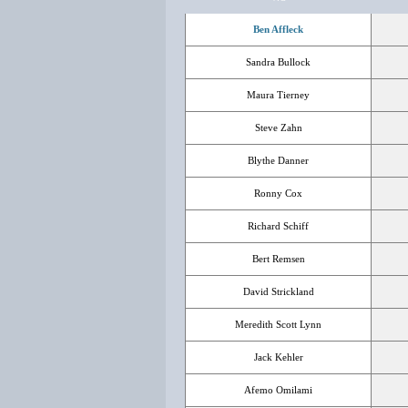
Ben Affleck
Sandra Bullock
Maura Tierney
Steve Zahn
Blythe Danner
Ronny Cox
Richard Schiff
Bert Remsen
David Strickland
Meredith Scott Lynn
Jack Kehler
Afemo Omilami