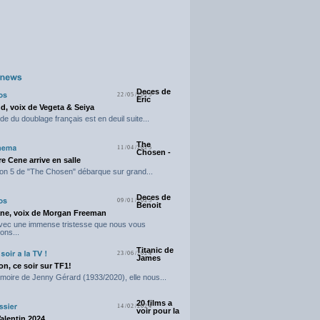
Deces de
22/05/2025
Eric
d, voix de Vegeta & Seiya
e du doublage français est en deuil suite...
The
11/04/2025
Chosen -
e Cene arrive en salle
on 5 de "The Chosen" débarque sur grand...
Deces de
09/01/2025
Benoit
ne, voix de Morgan Freeman
avec une immense tristesse que nous vous
ons...
Titanic de
23/06/2024
James
n, ce soir sur TF1!
moire de Jenny Gérard (1933/2020), elle nous...
20 films a
14/02/2024
voir pour la
Valentin 2024