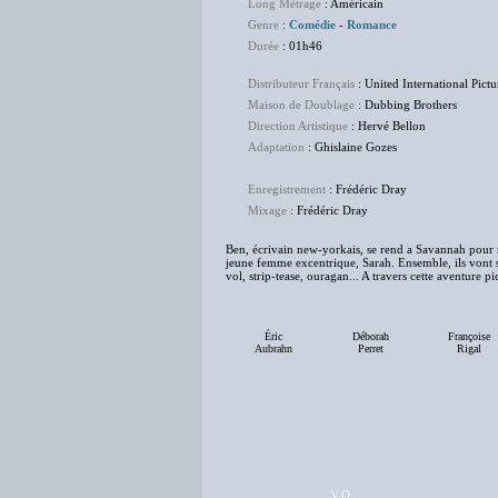
Long Métrage
: Américain
Genre
:
Comédie
-
Romance
Durée
: 01h46
Distributeur Français
: United International Pictu
Maison de Doublage
: Dubbing Brothers
Direction Artistique
: Hervé Bellon
Adaptation
: Ghislaine Gozes
Enregistrement
: Frédéric Dray
Mixage
: Frédéric Dray
Ben, écrivain new-yorkais, se rend a Savannah pour re
jeune femme excentrique, Sarah. Ensemble, ils vont su
vol, strip-tease, ouragan... A travers cette aventure 
Éric
Déborah
Françoise
Aubrahn
Perret
Rigal
V.O