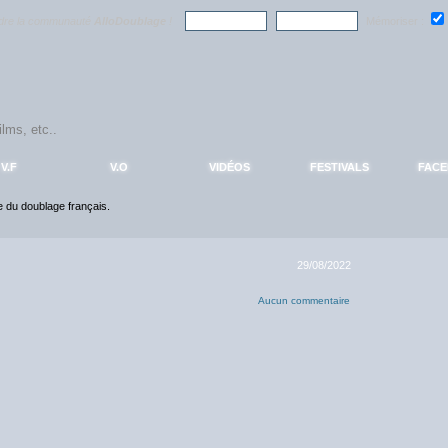
ndre la communauté
AlloDoublage
!
Mémoriser :
V.F
V.O
VIDÉOS
FESTIVALS
FAC
ce du doublage français.
29/08/2022
Aucun commentaire