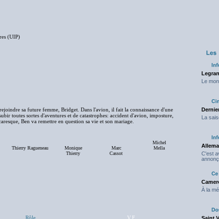
res (UIP)
Legran
Le mond
joindre sa future femme, Bridget. Dans l'avion, il fait la connaissance d'une
Dernier
bir toutes sortes d'aventures et de catastrophes: accident d'avion, imposture,
La sais
picaresque, Ben va remettre en question sa vie et son mariage.
Michel
Allema
Thierry Ragueneau
Monique
Marc
Mella
Thierry
Cassot
C'est 
annonç
Camero
À la mé
Rôle
V.F
Saint 