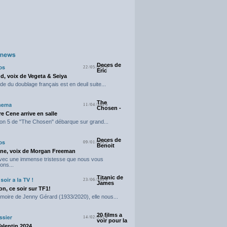
Deces de
22/05/2025
Eric
d, voix de Vegeta & Seiya
e du doublage français est en deuil suite...
The
11/04/2025
Chosen -
e Cene arrive en salle
on 5 de "The Chosen" débarque sur grand...
Deces de
09/01/2025
Benoit
ne, voix de Morgan Freeman
avec une immense tristesse que nous vous
ons...
Titanic de
23/06/2024
James
n, ce soir sur TF1!
moire de Jenny Gérard (1933/2020), elle nous...
20 films a
14/02/2024
voir pour la
Valentin 2024