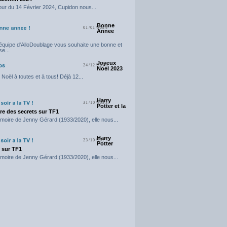
our du 14 Février 2024, Cupidon nous...
Bonne
01/01/2024
Annee
'équipe d'AlloDoublage vous souhaite une bonne et
e...
Joyeux
24/12/2023
Noel 2023
Noël à toutes et à tous! Déjà 12...
Harry
31/10/2023
Potter et la
e des secrets sur TF1
moire de Jenny Gérard (1933/2020), elle nous...
Harry
23/10/2023
Potter
t sur TF1
moire de Jenny Gérard (1933/2020), elle nous...