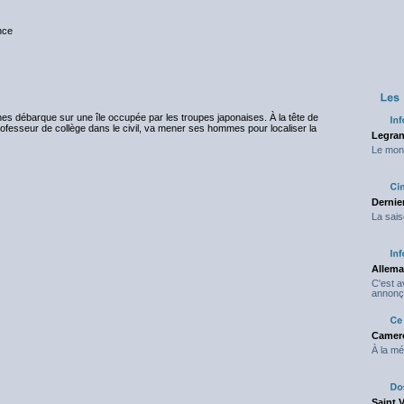
nce
nes débarque sur une île occupée par les troupes japonaises. À la tête de
ofesseur de collège dans le civil, va mener ses hommes pour localiser la
Legran
Le mond
Dernier
La sais
Allema
C'est 
annonç
Camero
À la mé
Saint 