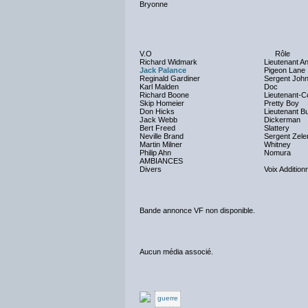
Bryonne
V.O
Rôle
Richard Widmark
Lieutenant A
Jack Palance
Pigeon Lane
Reginald Gardiner
Sergent Joh
Karl Malden
Doc
Richard Boone
Lieutenant-Col
Skip Homeier
Pretty Boy
Don Hicks
Lieutenant Bu
Jack Webb
Dickerman
Bert Freed
Slattery
Neville Brand
Sergent Zele
Martin Milner
Whitney
Philip Ahn
Nomura
AMBIANCES
Divers
Voix Addition
Bande annonce VF non disponible.
Aucun média associé.
guerre