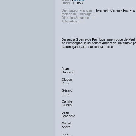
Durée
: 01h53
Distributeur Français
: Twentieth Century Fox Fra
Maison de Doublage
:
NC
Direction Artistique
:
NC
Adaptation
:
NC
Durant la Guerre du Pacifique, une troupe de Mari
sa compagnie, le lieutenant Anderson, un simple pr
batterie japonaise qui tient la colline.
Jean
Daurand
Claude
Péran
Gérard
Férat
Camille
Guérini
Jean
Brochard
Michel
André
Lucien