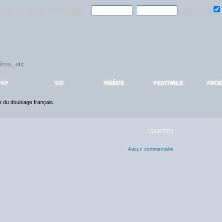
ndre la communauté
AlloDoublage
!
Mémoriser :
V.F
V.O
VIDÉOS
FESTIVALS
FAC
ce du doublage français.
15/08/2021
Aucun commentaire