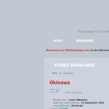
Rejoignez sans plus atte
ACTUS
DOUBLAGES
Bienvenue sur AlloDoublage.com
, le site référen
Films
>
Okinawa
Votre avis
sur la VF :
1.8
/5 (118 notes)
Réalisé par
: Lewis Milestone
Date de sortie cinéma
: 14 Septembre 1951
Long Métrage
: Américain
Genre
:
Guerre