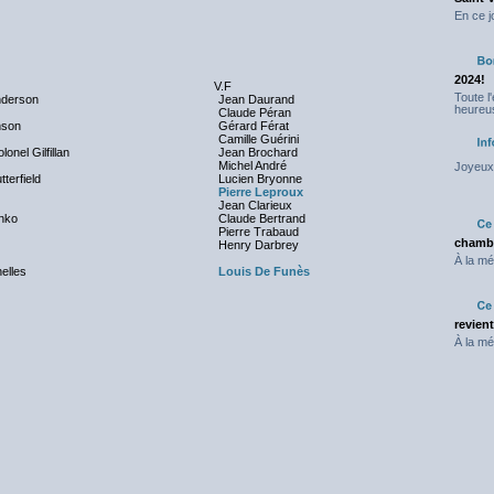
En ce j
2024!
V.F
Toute l
nderson
Jean Daurand
heureus
Claude Péran
nson
Gérard Férat
Camille Guérini
onel Gilfillan
Jean Brochard
Michel André
Joyeux 
tterfield
Lucien Bryonne
Pierre Leproux
Jean Clarieux
nko
Claude Bertrand
Pierre Trabaud
chambr
Henry Darbrey
À la mé
nelles
Louis De Funès
revien
À la mé