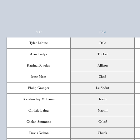
V.O
Rôle
Tyler Labine
Dale
Alan Tudyk
Tucker
Katrina Bowden
Allison
Jesse Moss
Chad
Philip Granger
Le Shérif
Brandon Jay McLaren
Jason
Christie Laing
Naomi
Chelan Simmons
Chloé
Travis Nelson
Chuck