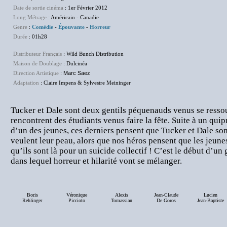
Date de sortie cinéma
: 1er Février 2012
Long Métrage
: Américain - Canadie
Genre
:
Comédie
-
Épouvante
-
Horreur
Durée
: 01h28
Distributeur Français
: Wild Bunch Distribution
Maison de Doublage
: Dulcinéa
Direction Artistique
:
Marc Saez
Adaptation
: Claire Impens & Sylvestre Meininger
Tucker et Dale sont deux gentils péquenauds venus se ressour
rencontrent des étudiants venus faire la fête. Suite à un qui
d’un des jeunes, ces derniers pensent que Tucker et Dale sont
veulent leur peau, alors que nos héros pensent que les jeunes
qu’ils sont là pour un suicide collectif ! C’est le début d’u
dans lequel horreur et hilarité vont se mélanger.
Boris
Véronique
Alexis
Jean-Claude
Lucien
Rehlinger
Piccioto
Tomassian
De Goros
Jean-Baptiste