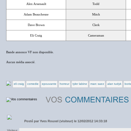
Alex Arsenault
Todd
Adam Beauchesne
Mitch
Dave Brown
Clerk
Eli Craig
Cameraman
Bande annonce VF non disponible.
Aucun média associé.
eli craig
comedie
epouvante
horreur
tyler labine
marc saez
alan tudyk
boris
Posté par
Yves Rouxel (visiteur) le 12/02/2012 14:33:18