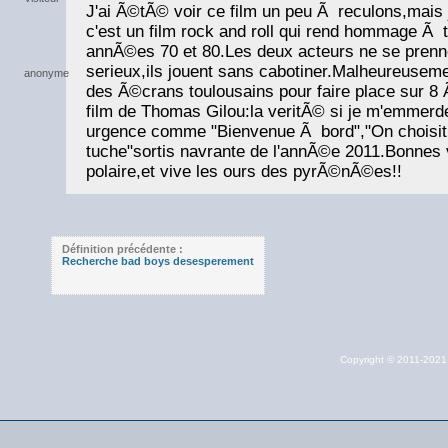
J'ai Ã©tÃ© voir ce film un peu Ã reculons,mais j'a
c'est un film rock and roll qui rend hommage Ã 
annÃ©es 70 et 80.Les deux acteurs ne se prenne
serieux,ils jouent sans cabotiner.Malheureuse
des Ã©crans toulousains pour faire place sur 8
film de Thomas Gilou:la veritÃ© si je m'emmerde
urgence comme "Bienvenue Ã bord","On choisit 
tuche"sortis navrante de l'annÃ©e 2011.Bonnes 
polaire,et vive les ours des pyrÃ©nÃ©es!!
Définition précédente :
Recherche bad boys desesperement
Copyright © 2011-202