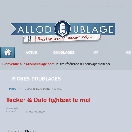
Rejoignez sans plus attendre la communauté
AlloDoublage
!
ACTUS
DOUBLAGES
V.F
V.O
Bienvenue sur AlloDoublage.com
, le site référence du doublage français.
Films
>
Tucker & Dale fightent le mal
Votre avis
sur la VF :
1.8
/5 (255 notes)
Réalisé par
: Eli Craig