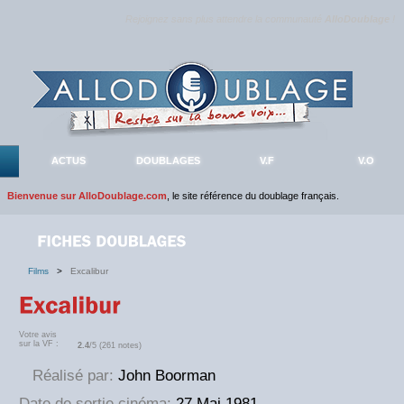
Rejoignez sans plus attendre la communauté
AlloDoublage
!
ACTUS
DOUBLAGES
V.F
V.O
Bienvenue sur AlloDoublage.com
, le site référence du doublage français.
Films
>
Excalibur
Votre avis
sur la VF :
2.4
/5 (261 notes)
Réalisé par:
John Boorman
Date de sortie cinéma:
27 Mai 1981