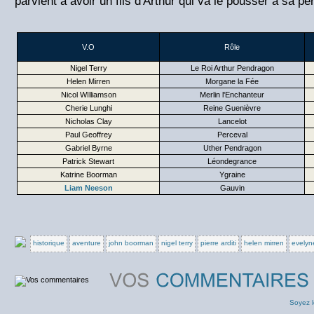
parvient à avoir un fils d'Arthur qui va le pousser à sa per
V.O
Rôle
Nigel Terry
Le Roi Arthur Pendragon
Helen Mirren
Morgane la Fée
Nicol WIlliamson
Merlin l'Enchanteur
Cherie Lunghi
Reine Guenièvre
Nicholas Clay
Lancelot
Paul Geoffrey
Perceval
Gabriel Byrne
Uther Pendragon
Patrick Stewart
Léondegrance
Katrine Boorman
Ygraine
Liam Neeson
Gauvin
historique
aventure
john boorman
nigel terry
pierre arditi
helen mirren
evelyn
Soyez l